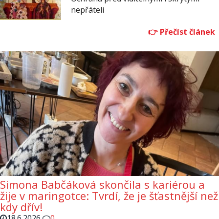
nepřáteli
Simona Babčáková skončila s kariérou a
žije v maringotce: Tvrdí, že je šťastnější než
kdy dřív!
18.6.2026
0