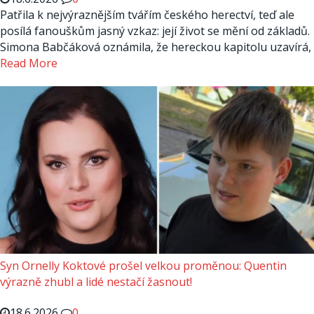
Patřila k nejvýraznějším tvářím českého herectví, teď ale
posílá fanouškům jasný vzkaz: její život se mění od základů.
Simona Babčáková oznámila, že hereckou kapitolu uzavírá,
Read More
Syn Ornelly Koktové prošel velkou proměnou: Quentin
výrazně zhubl a lidé nestačí žasnout!
18.6.2026
0