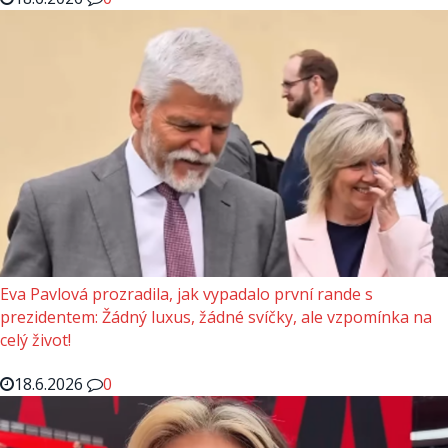
Eva Pavlová prozradila, jak vypadalo první rande s
prezidentem: Žádný luxus, žádné svíčky, ale vzpomínka na
celý život!
18.6.2026
0