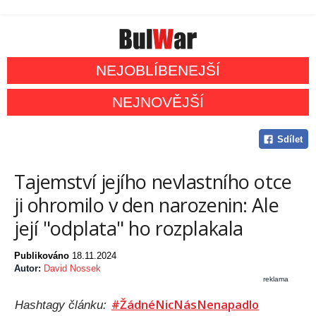
NEJOBLÍBENEJŠÍ
NEJNOVĚJŠÍ
Sdílet
Tajemství jejího nevlastního otce
ji ohromilo v den narozenin: Ale
její "odplata" ho rozplakala
Publikováno
18.11.2024
Autor:
David Nossek
reklama
#ŽádnéNicNásNenapadlo
Hashtagy článku: