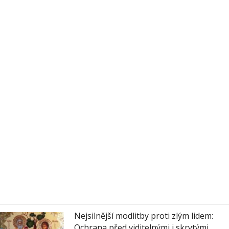
Nejsilnější modlitby proti zlým lidem:
Ochrana před viditelnými i skrytými