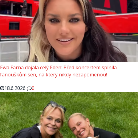
Ewa Farna dojala celý Eden: Před koncertem splnila
fanouškům sen, na který nikdy nezapomenou!
18.6.2026
0