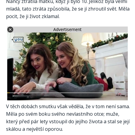
Nancy ztratila matku, když jí bylo 10. Jelikož byla velmi
mladá, tato ztráta způsobila, že se jí zhroutil svět. Měla
pocit, že ji život zklamal.
Advertisement
V těch dobách smutku však věděla, že v tom není sama.
Měla po svém boku svého nevlastního otce; muže,
který před pár lety vstoupil do jejího života a stal se její
skálou a největší oporou.