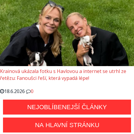
Krainová ukázala fotku s Havlovou a internet se utrhl ze
řetězu: Fanoušci řeší, která vypadá lépe!
18.6.2026
0
NEJOBLÍBENEJŠÍ ČLÁNKY
NA HLAVNÍ STRÁNKU