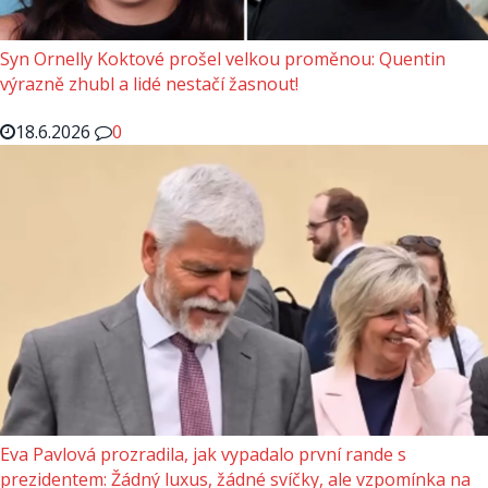
Syn Ornelly Koktové prošel velkou proměnou: Quentin
výrazně zhubl a lidé nestačí žasnout!
18.6.2026
0
Eva Pavlová prozradila, jak vypadalo první rande s
prezidentem: Žádný luxus, žádné svíčky, ale vzpomínka na