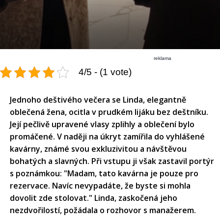
reklama
4/5 - (1 vote)
Jednoho deštivého večera se Linda, elegantně
oblečená žena, ocitla v prudkém lijáku bez deštníku.
Její pečlivě upravené vlasy zplihly a oblečení bylo
promáčené. V naději na úkryt zamířila do vyhlášené
kavárny, známé svou exkluzivitou a návštěvou
bohatých a slavných. Při vstupu ji však zastavil portýr
s poznámkou: "Madam, tato kavárna je pouze pro
rezervace. Navíc nevypadáte, že byste si mohla
dovolit zde stolovat." Linda, zaskočená jeho
nezdvořilostí, požádala o rozhovor s manažerem.