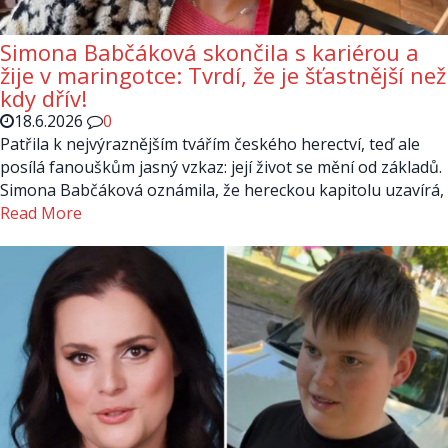
Simona Babčáková skončila s kariérou a
žije v maringotce: Tvrdí, že je šťastnější než
kdy dřív!
18.6.2026
0
Patřila k nejvýraznějším tvářím českého herectví, teď ale
posílá fanouškům jasný vzkaz: její život se mění od základů.
Simona Babčáková oznámila, že hereckou kapitolu uzavírá,
Read More