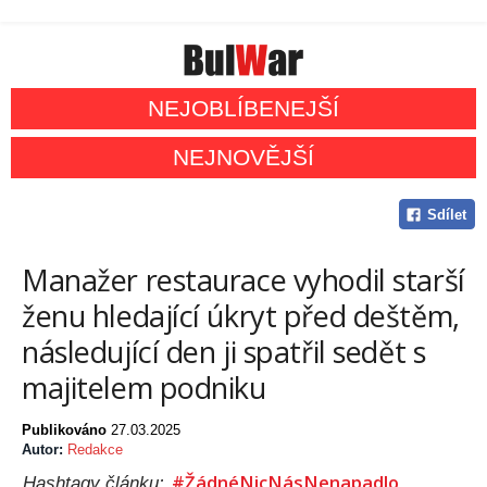
NEJOBLÍBENEJŠÍ
NEJNOVĚJŠÍ
Sdílet
Manažer restaurace vyhodil starší
ženu hledající úkryt před deštěm,
následující den ji spatřil sedět s
majitelem podniku
Publikováno
27.03.2025
Autor:
Redakce
#ŽádnéNicNásNenapadlo
Hashtagy článku: