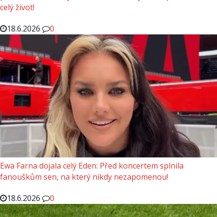
celý život!
18.6.2026
0
Ewa Farna dojala celý Eden: Před koncertem splnila
fanouškům sen, na který nikdy nezapomenou!
18.6.2026
0