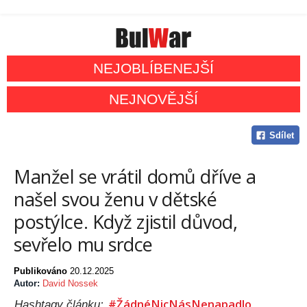
NEJOBLÍBENEJŠÍ
NEJNOVĚJŠÍ
Sdílet
Manžel se vrátil domů dříve a
našel svou ženu v dětské
postýlce. Když zjistil důvod,
sevřelo mu srdce
Publikováno
20.12.2025
Autor:
David Nossek
#ŽádnéNicNásNenapadlo
Hashtagy článku: