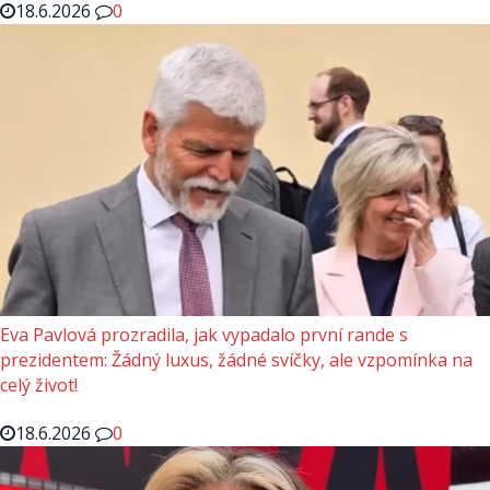
18.6.2026
0
Eva Pavlová prozradila, jak vypadalo první rande s
prezidentem: Žádný luxus, žádné svíčky, ale vzpomínka na
celý život!
18.6.2026
0