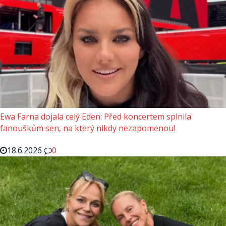
Ewa Farna dojala celý Eden: Před koncertem splnila
fanouškům sen, na který nikdy nezapomenou!
18.6.2026
0