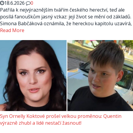
18.6.2026
0
Patřila k nejvýraznějším tvářím českého herectví, teď ale
posílá fanouškům jasný vzkaz: její život se mění od základů.
Simona Babčáková oznámila, že hereckou kapitolu uzavírá,
Read More
Syn Ornelly Koktové prošel velkou proměnou: Quentin
výrazně zhubl a lidé nestačí žasnout!