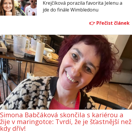
Krejčíková porazila favorita Jelenu a
jde do finále Wimbledonu
Simona Babčáková skončila s kariérou a
žije v maringotce: Tvrdí, že je šťastnější než
kdy dřív!