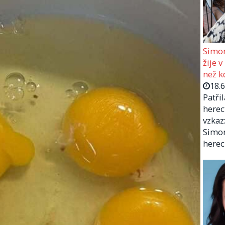
Simon
žije v
než kd
18.
Patři
herec
vzkaz:
Simon
herec