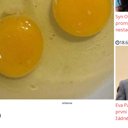
Syn O
promě
nesta
18.
reklama
Eva P
první
)
žádné