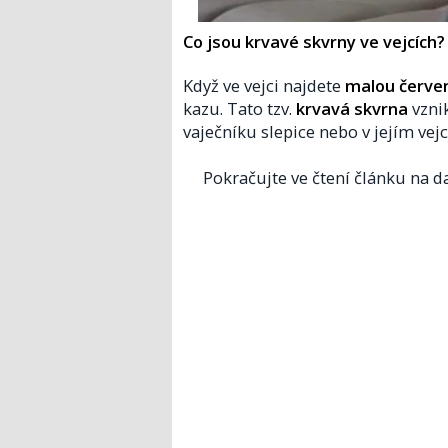
Co jsou krvavé skvrny ve vejcích?
Když ve vejci najdete
malou červe
kazu. Tato tzv.
krvavá skvrna
vzni
vaječníku slepice nebo v jejím vej
Pokračujte ve čtení článku na da