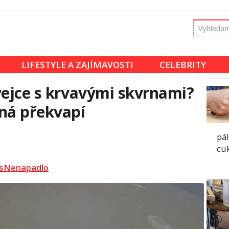
LIFESTYLE A ZAJÍMAVOSTI
CELEBRITY
vejce s krvavými skvrnami?
ná překvapí
pál
cu
sNenapadlo