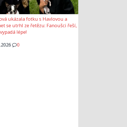
ová ukázala fotku s Havlovou a
et se utrhl ze řetězu: Fanoušci řeší,
 vypadá lépe!
6.2026
0