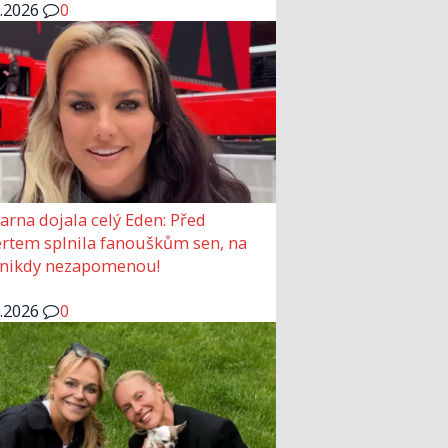
6.2026
0
arna dojala celý Eden: Před
rtem splnila fanouškům sen, na
 nikdy nezapomenou!
6.2026
0