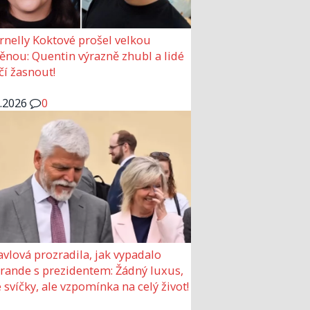
rnelly Koktové prošel velkou
nou: Quentin výrazně zhubl a lidé
čí žasnout!
6.2026
0
avlová prozradila, jak vypadalo
 rande s prezidentem: Žádný luxus,
 svíčky, ale vzpomínka na celý život!