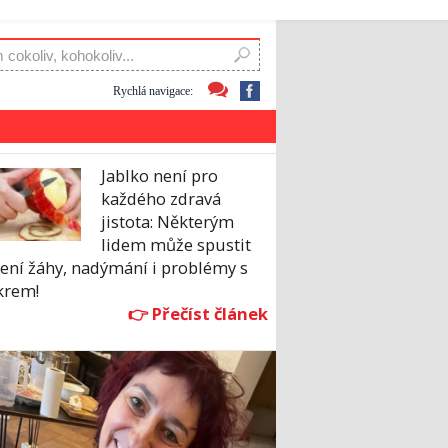
Rychlá navigace:
Jablko není pro
každého zdravá
jistota: Některým
lidem může spustit
ení žáhy, nadýmání i problémy s
krem!