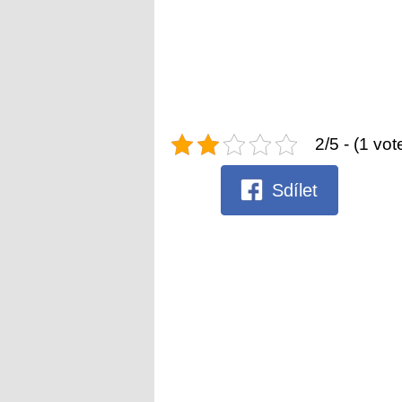
2/5 - (1 vot
Sdílet