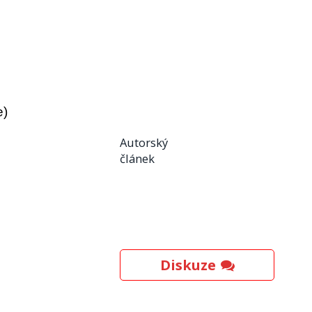
e)
Autorský
článek
Diskuze