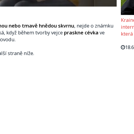
Krain
nou nebo tmavě hnědou skvrnu
, nejde o známku
intern
ká, když během tvorby vejce
praskne cévka
ve
která
covodu.
18.
lší straně níže.