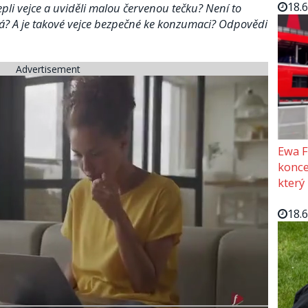
18.
epli vejce a uviděli malou červenou tečku? Není to
ná? A je takové vejce bezpečné ke konzumaci? Odpovědi
Advertisement
Ewa F
konce
který
18.