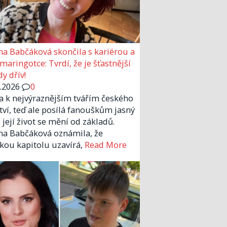
a Babčáková skončila s kariérou a
 maringotce: Tvrdí, že je šťastnější
y dřív!
6.2026
0
la k nejvýraznějším tvářím českého
tví, teď ale posílá fanouškům jasný
 její život se mění od základů.
a Babčáková oznámila, že
kou kapitolu uzavírá,
Read More