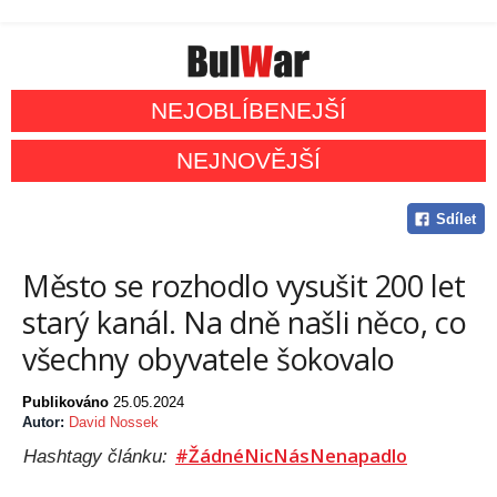
NEJOBLÍBENEJŠÍ
NEJNOVĚJŠÍ
Sdílet
Město se rozhodlo vysušit 200 let
starý kanál. Na dně našli něco, co
všechny obyvatele šokovalo
Publikováno
25.05.2024
Autor:
David Nossek
#ŽádnéNicNásNenapadlo
Hashtagy článku: