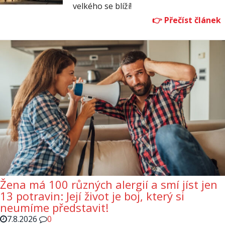
velkého se blíží!
Žena má 100 různých alergií a smí jíst jen
13 potravin: Její život je boj, který si
neumíme představit!
7.8.2026
0