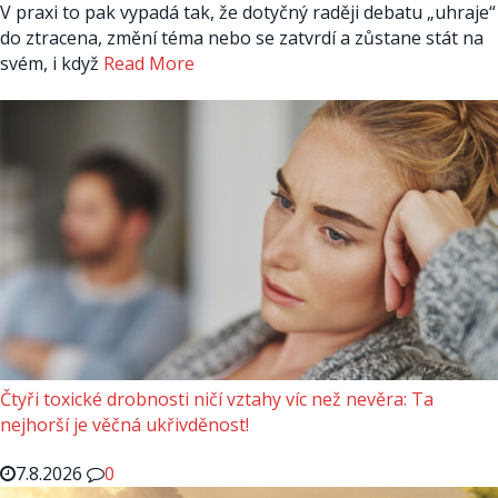
V praxi to pak vypadá tak, že dotyčný raději debatu „uhraje“
do ztracena, změní téma nebo se zatvrdí a zůstane stát na
svém, i když
Read More
Čtyři toxické drobnosti ničí vztahy víc než nevěra: Ta
nejhorší je věčná ukřivděnost!
7.8.2026
0