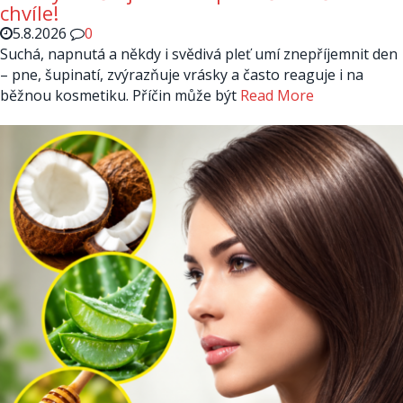
chvíle!
5.8.2026
0
Suchá, napnutá a někdy i svědivá pleť umí znepříjemnit den
– pne, šupinatí, zvýrazňuje vrásky a často reaguje i na
běžnou kosmetiku. Příčin může být
Read More