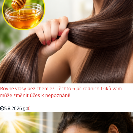
Rovné vlasy bez chemie? Těchto 6 přírodních triků vám
může změnit účes k nepoznání!
5.8.2026
0