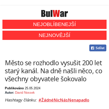
NEJOBLÍBENEJŠÍ
NEJNOVĚJŠÍ
Sdílet
Město se rozhodlo vysušit 200 let
starý kanál. Na dně našli něco, co
všechny obyvatele šokovalo
Publikováno
25.05.2024
Autor:
David Nossek
#ŽádnéNicNásNenapadlo
Hashtagy článku: