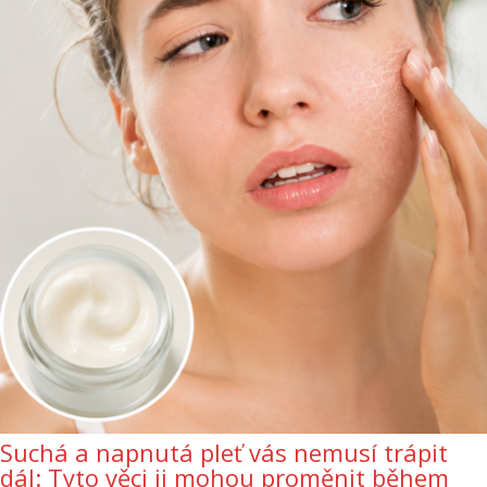
Suchá a napnutá pleť vás nemusí trápit
dál: Tyto věci ji mohou proměnit během