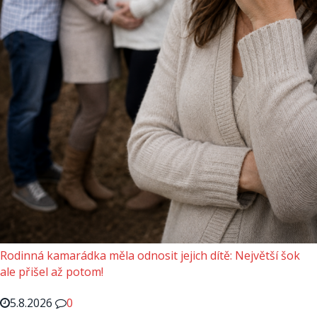
Rodinná kamarádka měla odnosit jejich dítě: Největší šok
ale přišel až potom!
5.8.2026
0