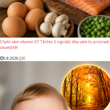
Chybí vám vitamin D? Těchto 5 signálů těla vám to prozradí
okamžitě!
5.8.2026
0