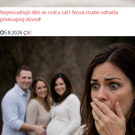
Nejmoudřejší děti se rodí v září: Nová studie odhalila
překvapivý důvod!
5.8.2026
0