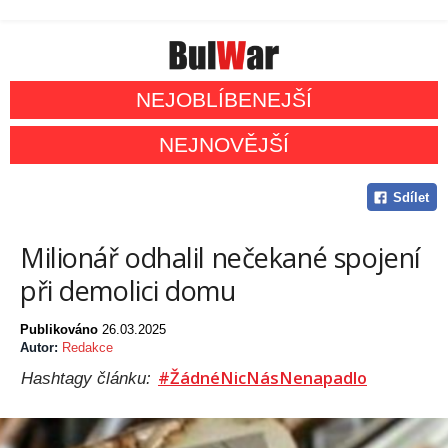
NEJOBLÍBENEJŠÍ
NEJNOVĚJŠÍ
Sdílet
Milionář odhalil nečekané spojení
při demolici domu
Publikováno
26.03.2025
Autor:
Redakce
#ŽádnéNicNásNenapadlo
Hashtagy článku: