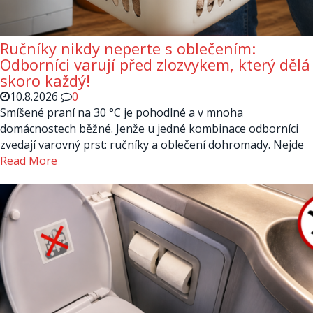
Ručníky nikdy neperte s oblečením:
Odborníci varují před zlozvykem, který dělá
skoro každý!
10.8.2026
0
Smíšené praní na 30 °C je pohodlné a v mnoha
domácnostech běžné. Jenže u jedné kombinace odborníci
zvedají varovný prst: ručníky a oblečení dohromady. Nejde
Read More