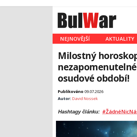
NEJNOVĚJŠÍ
AKTUALITY
Milostný horoskop
nezapomenutelné c
osudové období!
Publikováno
09.07.2026
Autor:
David Nossek
#ŽádnéNicNá
Hashtagy článku: