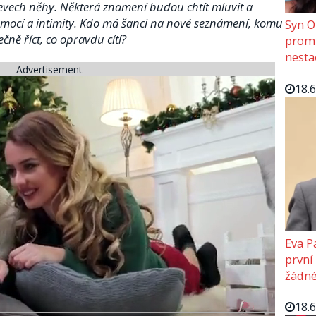
ojevech něhy. Některá znamení budou chtít mluvit a
 emocí a intimity. Kdo má šanci na nové seznámení, komu
Syn O
ně říct, co opravdu cítí?
promě
nesta
Advertisement
18.
Eva P
první
žádné
18.