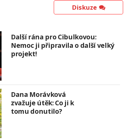
Diskuze
Další rána pro Cibulkovou:
Nemoc ji připravila o další velký
projekt!
Dana Morávková
zvažuje útěk: Co ji k
tomu donutilo?