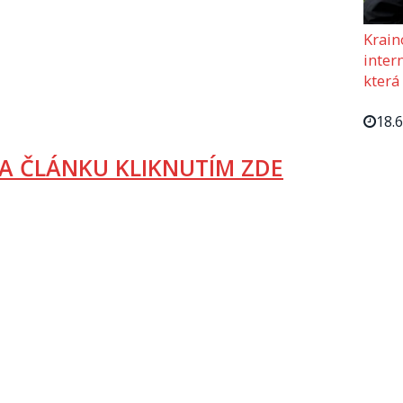
Krain
intern
která
18.
A ČLÁNKU KLIKNUTÍM ZDE