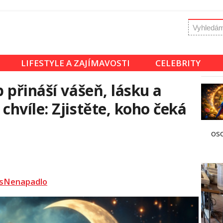
LIFESTYLE A ZAJÍMAVOSTI
CELEBRITY
 přináší vášeň, lásku a
hvíle: Zjistěte, koho čeká
os
sNenapadlo