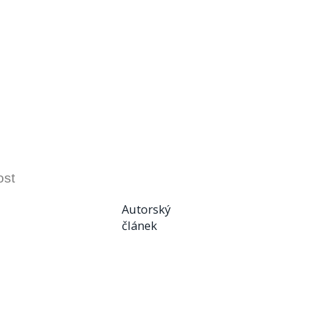
ost
Autorský
článek