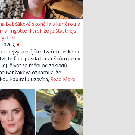
a Babčáková skončila s kariérou a
 maringotce: Tvrdí, že je šťastnější
y dřív!
6.2026
0
la k nejvýraznějším tvářím českého
tví, teď ale posílá fanouškům jasný
 její život se mění od základů.
a Babčáková oznámila, že
kou kapitolu uzavírá,
Read More