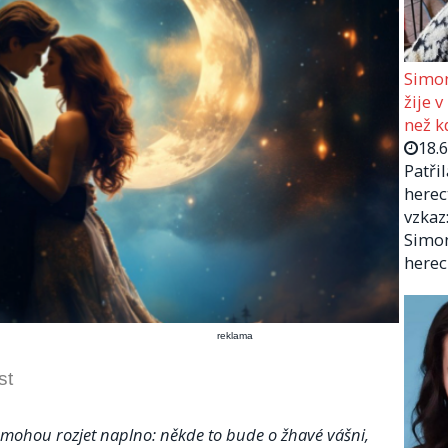
Simon
žije v
než kd
18.
Patři
herec
vzkaz:
Simon
herec
reklama
st
h mohou rozjet naplno: někde to bude o žhavé vášni,