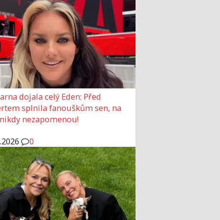
arna dojala celý Eden: Před
rtem splnila fanouškům sen, na
 nikdy nezapomenou!
6.2026
0