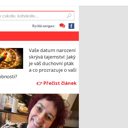
Rychlá navigace:
Vaše datum narození
skrývá tajemství: Jaký
je váš duchovní pták
a co prozrazuje o vaší
obnosti?