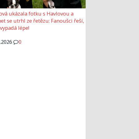
ová ukázala fotku s Havlovou a
et se utrhl ze řetězu: Fanoušci řeší,
 vypadá lépe!
6.2026
0