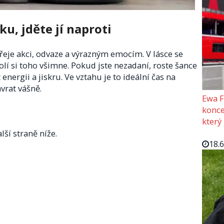
ku, jděte jí naproti
řeje akci, odvaze a výrazným emocím. V lásce se
okolí si toho všimne. Pokud jste nezadaní, roste šance
nergii a jiskru. Ve vztahu je to ideální čas na
vrat vášně.
Ewa F
konce
který
lší straně níže.
18.