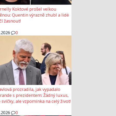
rnelly Koktové prošel velkou
nou: Quentin výrazně zhubl a lidé
čí žasnout!
6.2026
0
avlová prozradila, jak vypadalo
 rande s prezidentem: Žádný luxus,
 svíčky, ale vzpomínka na celý život!
6.2026
0