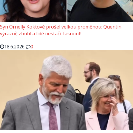
Syn Ornelly Koktové prošel velkou proměnou: Quentin
výrazně zhubl a lidé nestačí žasnout!
18.6.2026
0