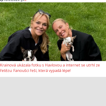
Krainová ukázala fotku s Havlovou a internet se utrhl ze
řetězu: Fanoušci řeší, která vypadá lépe!
18.6.2026
0
NEJOBLÍBENEJŠÍ ČLÁNKY