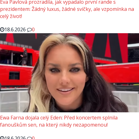
Eva Pavlová prozradila, jak vypadalo první rande s
prezidentem: Žádný luxus, žádné svíčky, ale vzpomínka na
celý život!
18.6.2026
0
Ewa Farna dojala celý Eden: Před koncertem splnila
fanouškům sen, na který nikdy nezapomenou!
18.6.2026
0