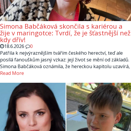
Simona Babčáková skončila s kariérou a
žije v maringotce: Tvrdí, že je šťastnější než
kdy dřív!
18.6.2026
0
Patřila k nejvýraznějším tvářím českého herectví, teď ale
posílá fanouškům jasný vzkaz: její život se mění od základů.
Simona Babčáková oznámila, že hereckou kapitolu uzavírá,
Read More