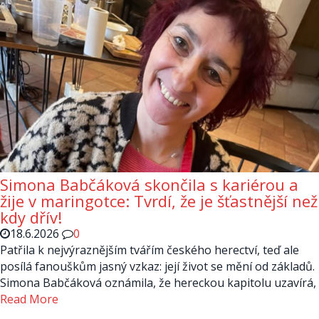
Simona Babčáková skončila s kariérou a
žije v maringotce: Tvrdí, že je šťastnější než
kdy dřív!
18.6.2026
0
Patřila k nejvýraznějším tvářím českého herectví, teď ale
posílá fanouškům jasný vzkaz: její život se mění od základů.
Simona Babčáková oznámila, že hereckou kapitolu uzavírá,
Read More