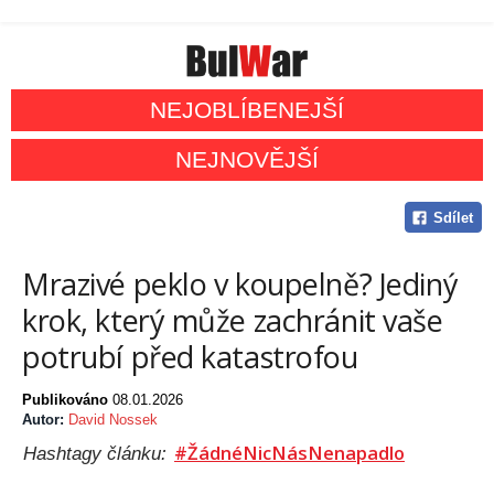
NEJOBLÍBENEJŠÍ
NEJNOVĚJŠÍ
Sdílet
Mrazivé peklo v koupelně? Jediný
krok, který může zachránit vaše
potrubí před katastrofou
Publikováno
08.01.2026
Autor:
David Nossek
#ŽádnéNicNásNenapadlo
Hashtagy článku: