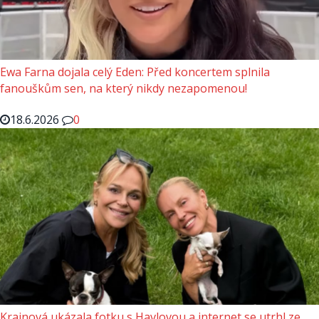
Ewa Farna dojala celý Eden: Před koncertem splnila
fanouškům sen, na který nikdy nezapomenou!
18.6.2026
0
Krainová ukázala fotku s Havlovou a internet se utrhl ze