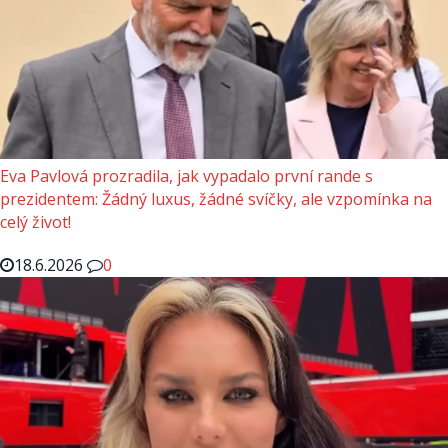
Eva Pavlová prozradila, jak vypadalo první rande s
prezidentem: Žádný luxus, žádné svíčky, ale vzpomínka na
celý život!
18.6.2026
0