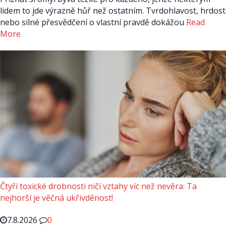
lidem to jde výrazně hůř než ostatním. Tvrdohlavost, hrdost
nebo silné přesvědčení o vlastní pravdě dokážou
Read
More
Čtyři toxické drobnosti ničí vztahy víc než nevěra: Ta
nejhorší je věčná ukřivděnost!
7.8.2026
0