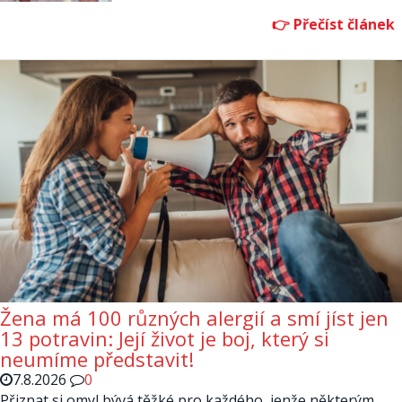
Žena má 100 různých alergií a smí jíst jen
13 potravin: Její život je boj, který si
neumíme představit!
7.8.2026
0
Přiznat si omyl bývá těžké pro každého, jenže některým