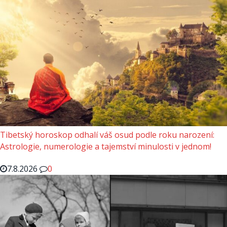
Tibetský horoskop odhalí váš osud podle roku narození:
Astrologie, numerologie a tajemství minulosti v jednom!
7.8.2026
0