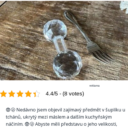
reklama
4.4/5 - (8 votes)
😨🫢 Nedávno jsem objevil zajímavý předmět v šuplíku u
tchánů, ukrytý mezi máslem a dalším kuchyňským
náčiním. 😨🫢 Abyste měli představu o jeho velikosti,