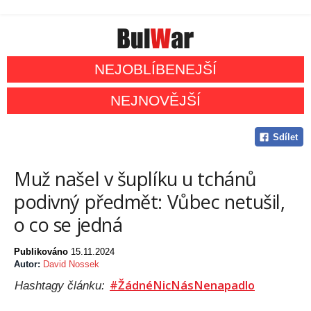
NEJOBLÍBENEJŠÍ
NEJNOVĚJŠÍ
Sdílet
Muž našel v šuplíku u tchánů
podivný předmět: Vůbec netušil,
o co se jedná
Publikováno
15.11.2024
Autor:
David Nossek
#ŽádnéNicNásNenapadlo
Hashtagy článku: