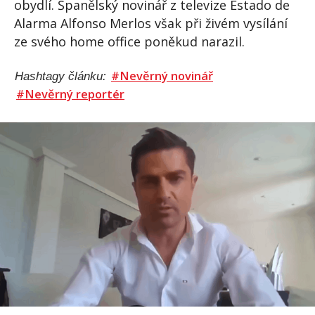
obydlí. Španělský novinář z televize Estado de
Alarma Alfonso Merlos však při živém vysílání
ze svého home office poněkud narazil.
#Nevěrný novinář
Hashtagy článku:
#Nevěrný reportér