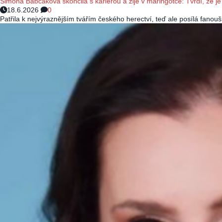
Simona Babčáková skončila s kariérou a žije v maringotce: Tvrdí, že je 
18.6.2026
0
Patřila k nejvýraznějším tvářím českého herectví, teď ale posílá fano