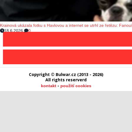
Krainová ukázala fotku s Havlovou a internet se utrhl ze řetězu: Fanouš
18.6.2026
0
Copyright © Bulwar.cz (2013 - 2026)
All rights reserverd
-
kontakt
použití cookies