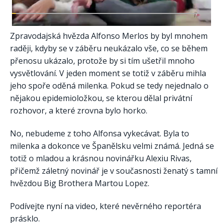
Zpravodajská hvězda Alfonso Merlos by byl mnohem
raději, kdyby se v záběru neukázalo vše, co se během
přenosu ukázalo, protože by si tím ušetřil mnoho
vysvětlování. V jeden moment se totiž v záběru mihla
jeho spoře oděná milenka. Pokud se tedy nejednalo o
nějakou epidemioložkou, se kterou dělal privátní
rozhovor, a které zrovna bylo horko.
No, nebudeme z toho Alfonsa vykecávat. Byla to
milenka a dokonce ve Španělsku velmi známá. Jedná se
totiž o mladou a krásnou novinářku Alexiu Rivas,
přičemž záletný novinář je v současnosti ženatý s tamní
hvězdou Big Brothera Martou Lopez.
Podívejte nyní na video, které nevěrného reportéra
prásklo.