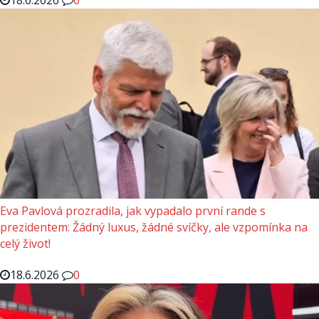
Eva Pavlová prozradila, jak vypadalo první rande s
prezidentem: Žádný luxus, žádné svíčky, ale vzpomínka na
celý život!
18.6.2026
0