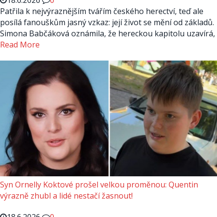
18.6.2026
0
Patřila k nejvýraznějším tvářím českého herectví, teď ale
posílá fanouškům jasný vzkaz: její život se mění od základů.
Simona Babčáková oznámila, že hereckou kapitolu uzavírá,
Read More
Syn Ornelly Koktové prošel velkou proměnou: Quentin
výrazně zhubl a lidé nestačí žasnout!
18.6.2026
0