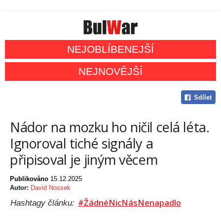
NEJOBLÍBENEJŠÍ
NEJNOVĚJŠÍ
Sdílet
Nádor na mozku ho ničil celá léta.
Ignoroval tiché signály a
připisoval je jiným věcem
Publikováno
15.12.2025
Autor:
David Nossek
#ŽádnéNicNásNenapadlo
Hashtagy článku: