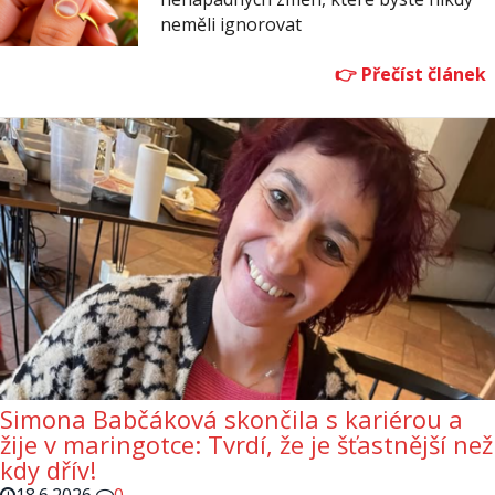
neměli ignorovat
Simona Babčáková skončila s kariérou a
žije v maringotce: Tvrdí, že je šťastnější než
kdy dřív!