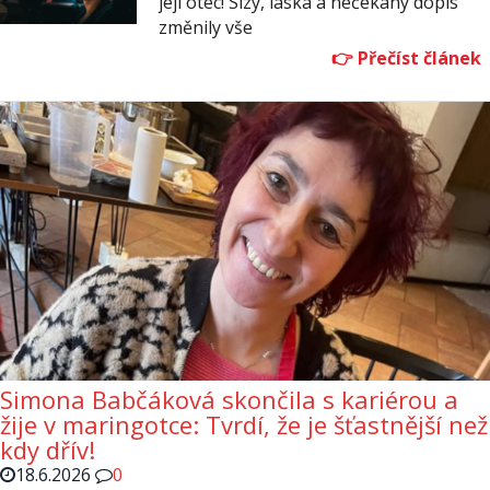
její otec! Slzy, láska a nečekaný dopis
změnily vše
Simona Babčáková skončila s kariérou a
žije v maringotce: Tvrdí, že je šťastnější než
kdy dřív!
18.6.2026
0