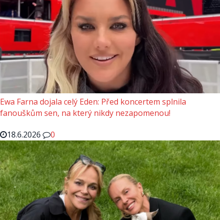
Ewa Farna dojala celý Eden: Před koncertem splnila
fanouškům sen, na který nikdy nezapomenou!
18.6.2026
0