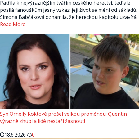
Patřila k nejvýraznějším tvářím českého herectví, teď ale
posílá fanouškům jasný vzkaz: její život se mění od základů.
Simona Babčáková oznámila, že hereckou kapitolu uzavírá,
Read More
Syn Ornelly Koktové prošel velkou proměnou: Quentin
výrazně zhubl a lidé nestačí žasnout!
18.6.2026
0