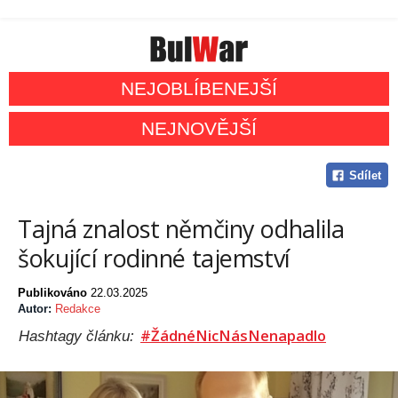
NEJOBLÍBENEJŠÍ
NEJNOVĚJŠÍ
Sdílet
Tajná znalost němčiny odhalila
šokující rodinné tajemství
Publikováno
22.03.2025
Autor:
Redakce
#ŽádnéNicNásNenapadlo
Hashtagy článku: