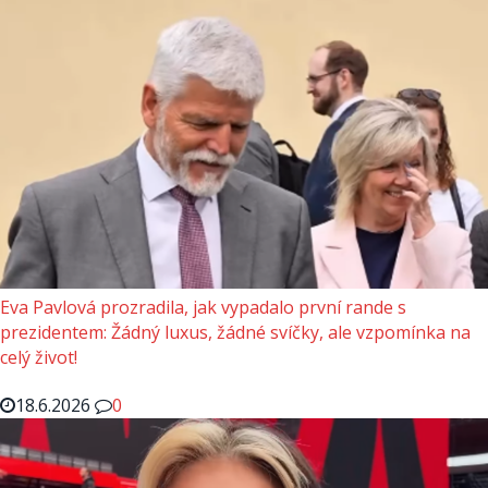
Eva Pavlová prozradila, jak vypadalo první rande s
prezidentem: Žádný luxus, žádné svíčky, ale vzpomínka na
celý život!
18.6.2026
0