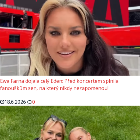
Ewa Farna dojala celý Eden: Před koncertem splnila
fanouškům sen, na který nikdy nezapomenou!
18.6.2026
0