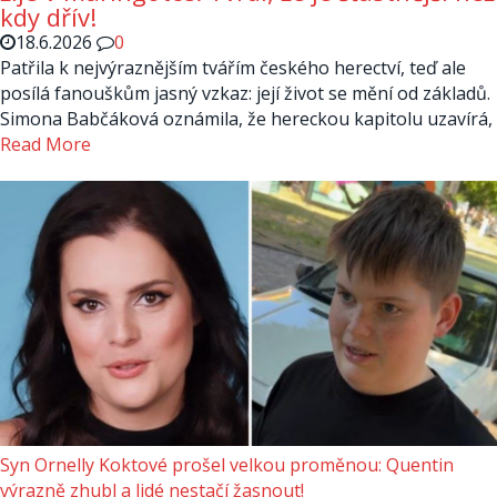
kdy dřív!
18.6.2026
0
Patřila k nejvýraznějším tvářím českého herectví, teď ale
posílá fanouškům jasný vzkaz: její život se mění od základů.
Simona Babčáková oznámila, že hereckou kapitolu uzavírá,
Read More
Syn Ornelly Koktové prošel velkou proměnou: Quentin
výrazně zhubl a lidé nestačí žasnout!