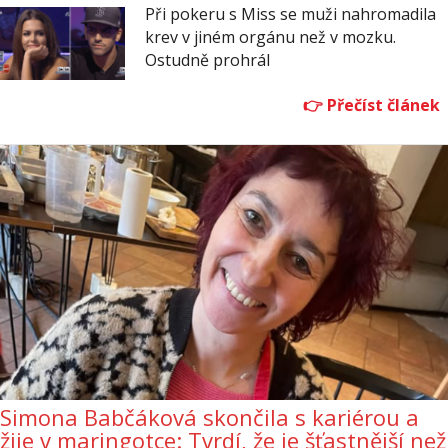
Při pokeru s Miss se muži nahromadila
krev v jiném orgánu než v mozku.
Ostudně prohrál
Simona Babčáková skončila s kariérou a
žije v maringotce: Tvrdí, že je šťastnější než