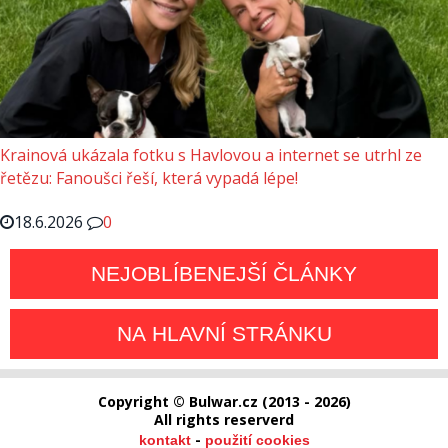
Krainová ukázala fotku s Havlovou a internet se utrhl ze
řetězu: Fanoušci řeší, která vypadá lépe!
18.6.2026
0
NEJOBLÍBENEJŠÍ ČLÁNKY
NA HLAVNÍ STRÁNKU
Copyright © Bulwar.cz (2013 - 2026)
All rights reserverd
-
kontakt
použití cookies