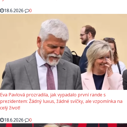
18.6.2026
0
Eva Pavlová prozradila, jak vypadalo první rande s
prezidentem: Žádný luxus, žádné svíčky, ale vzpomínka na
celý život!
18.6.2026
0