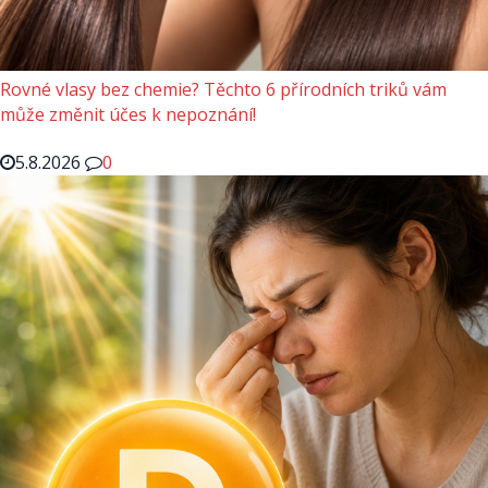
Rovné vlasy bez chemie? Těchto 6 přírodních triků vám
může změnit účes k nepoznání!
5.8.2026
0