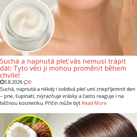
Suchá a napnutá pleť vás nemusí trápit
dál: Tyto věci ji mohou proměnit během
chvíle!
5.8.2026
0
Suchá, napnutá a někdy i svědivá pleť umí znepříjemnit den
– pne, šupinatí, zvýrazňuje vrásky a často reaguje i na
běžnou kosmetiku. Příčin může být
Read More