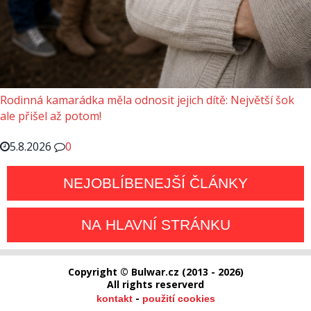
Rodinná kamarádka měla odnosit jejich dítě: Největší šok
ale přišel až potom!
5.8.2026
0
NEJOBLÍBENEJŠÍ ČLÁNKY
NA HLAVNÍ STRÁNKU
Copyright © Bulwar.cz (2013 - 2026)
All rights reserverd
-
kontakt
použití cookies