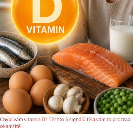
Chybí vám vitamin D? Těchto 5 signálů těla vám to prozradí
okamžitě!