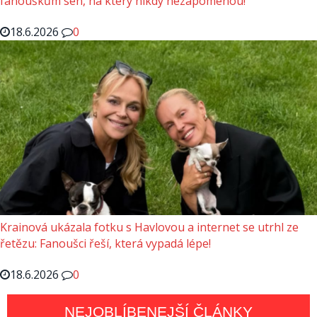
fanouškům sen, na který nikdy nezapomenou!
18.6.2026
0
Krainová ukázala fotku s Havlovou a internet se utrhl ze
řetězu: Fanoušci řeší, která vypadá lépe!
18.6.2026
0
NEJOBLÍBENEJŠÍ ČLÁNKY