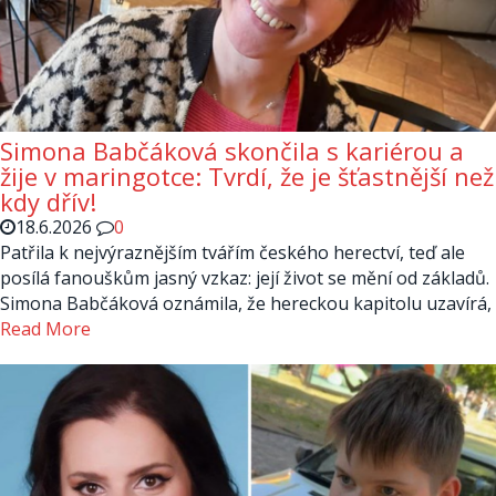
Simona Babčáková skončila s kariérou a
žije v maringotce: Tvrdí, že je šťastnější než
kdy dřív!
18.6.2026
0
Patřila k nejvýraznějším tvářím českého herectví, teď ale
posílá fanouškům jasný vzkaz: její život se mění od základů.
Simona Babčáková oznámila, že hereckou kapitolu uzavírá,
Read More