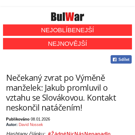
NEJOBLÍBENEJŠÍ
NEJNOVĚJŠÍ
Sdílet
Nečekaný zvrat po Výměně
manželek: Jakub promluvil o
vztahu se Slovákovou. Kontakt
neskončil natáčením!
Publikováno
08.01.2026
Autor:
David Nossek
#ŽádnéNicNásNenapadlo
Hashtagy článku: