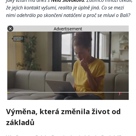
jaký vztah má dnes s
Nela Slováková
. Zatímco mnozí čekali,
že jejich kontakt vyšumí, realita je úplně jiná. Co se mezi
nimi odehrálo po skončení natáčení a proč se mluví o Bali?
Advertisement
Výměna, která změnila život od
základů