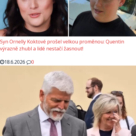
Syn Ornelly Koktové prošel velkou proměnou: Quentin
výrazně zhubl a lidé nestačí žasnout!
18.6.2026
0