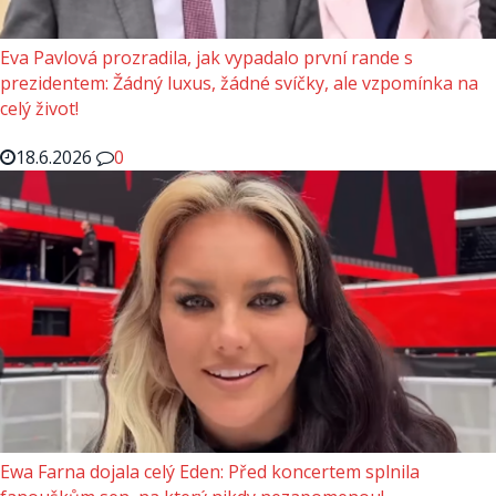
Eva Pavlová prozradila, jak vypadalo první rande s
prezidentem: Žádný luxus, žádné svíčky, ale vzpomínka na
celý život!
18.6.2026
0
Ewa Farna dojala celý Eden: Před koncertem splnila