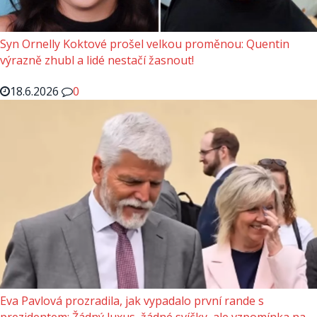
Syn Ornelly Koktové prošel velkou proměnou: Quentin
výrazně zhubl a lidé nestačí žasnout!
18.6.2026
0
Eva Pavlová prozradila, jak vypadalo první rande s