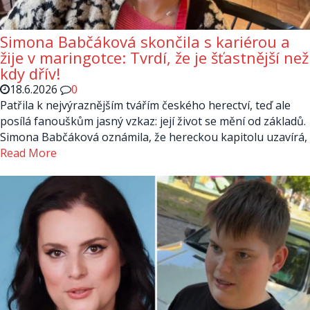
Simona Babčáková skončila s kariérou a
žije v maringotce: Tvrdí, že je šťastnější než
kdy dřív!
18.6.2026
0
Patřila k nejvýraznějším tvářím českého herectví, teď ale
posílá fanouškům jasný vzkaz: její život se mění od základů.
Simona Babčáková oznámila, že hereckou kapitolu uzavírá,
Read More