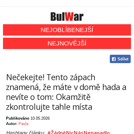
NEJOBLÍBENEJŠÍ
NEJNOVĚJŠÍ
Sdílet
Nečekejte! Tento zápach
znamená, že máte v domě hada a
nevíte o tom: Okamžitě
zkontrolujte tahle místa
Publikováno
10.05.2026
Autor:
Pavla
#ŽádnéNicNásNenapadlo
Hashtagy článku: