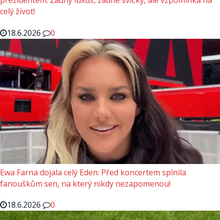
prezidentem: Žádný luxus, žádné svíčky, ale vzpomínka na
celý život!
18.6.2026
0
Ewa Farna dojala celý Eden: Před koncertem splnila
fanouškům sen, na který nikdy nezapomenou!
18.6.2026
0