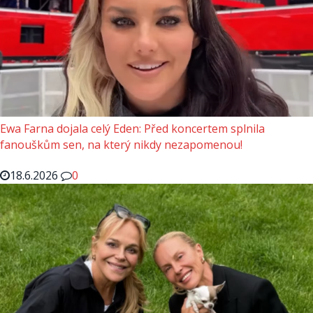
Ewa Farna dojala celý Eden: Před koncertem splnila
fanouškům sen, na který nikdy nezapomenou!
18.6.2026
0