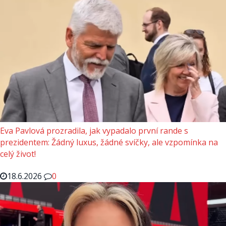
Eva Pavlová prozradila, jak vypadalo první rande s
prezidentem: Žádný luxus, žádné svíčky, ale vzpomínka na
celý život!
18.6.2026
0