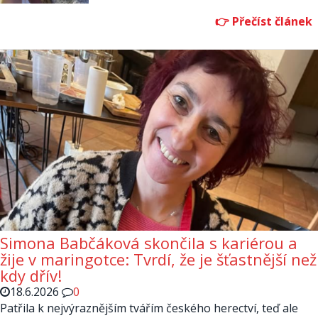
Simona Babčáková skončila s kariérou a
žije v maringotce: Tvrdí, že je šťastnější než
kdy dřív!
18.6.2026
0
Patřila k nejvýraznějším tvářím českého herectví, teď ale