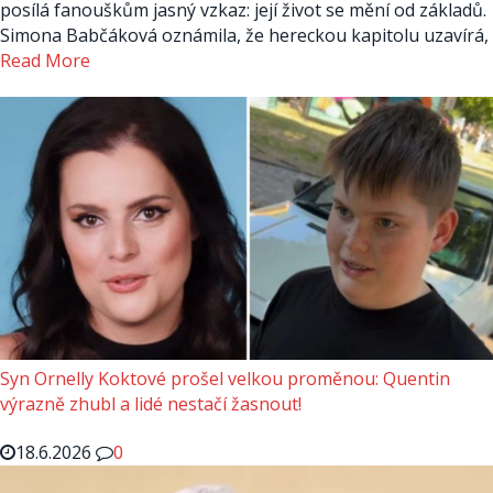
posílá fanouškům jasný vzkaz: její život se mění od základů.
Simona Babčáková oznámila, že hereckou kapitolu uzavírá,
Read More
Syn Ornelly Koktové prošel velkou proměnou: Quentin
výrazně zhubl a lidé nestačí žasnout!
18.6.2026
0