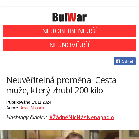
NEJOBLÍBENEJŠÍ
NEJNOVĚJŠÍ
Sdílet
Neuvěřitelná proměna: Cesta
muže, který zhubl 200 kilo
Publikováno
14.11.2024
Autor:
David Nossek
#ŽádnéNicNásNenapadlo
Hashtagy článku: