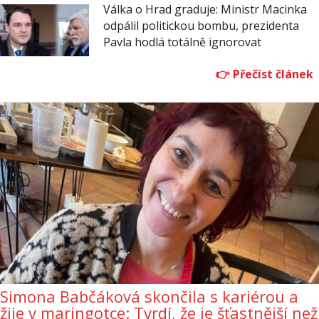
Válka o Hrad graduje: Ministr Macinka
odpálil politickou bombu, prezidenta
Pavla hodlá totálně ignorovat
Simona Babčáková skončila s kariérou a
žije v maringotce: Tvrdí, že je šťastnější než