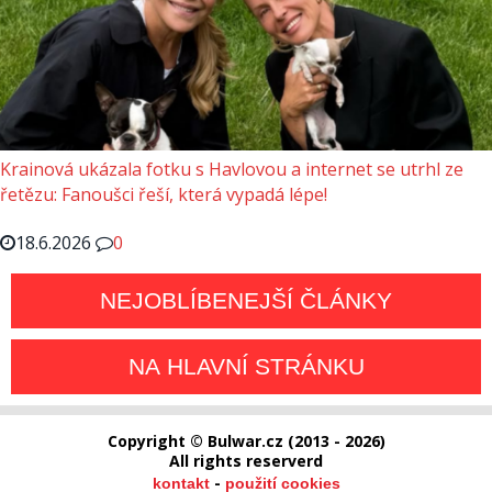
Krainová ukázala fotku s Havlovou a internet se utrhl ze
řetězu: Fanoušci řeší, která vypadá lépe!
18.6.2026
0
NEJOBLÍBENEJŠÍ ČLÁNKY
NA HLAVNÍ STRÁNKU
Copyright © Bulwar.cz (2013 - 2026)
All rights reserverd
-
kontakt
použití cookies