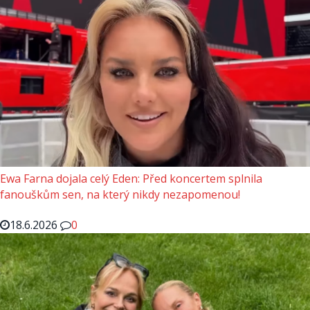
Ewa Farna dojala celý Eden: Před koncertem splnila
fanouškům sen, na který nikdy nezapomenou!
18.6.2026
0