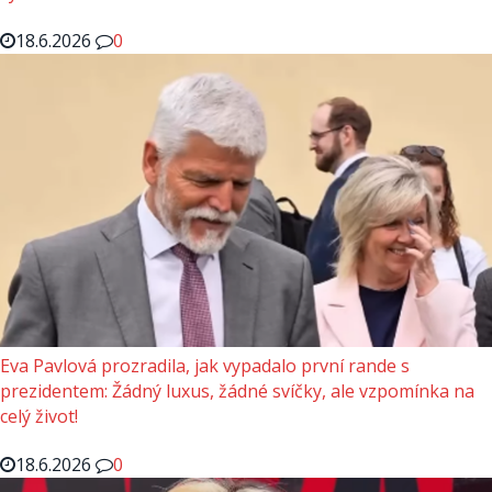
18.6.2026
0
Eva Pavlová prozradila, jak vypadalo první rande s
prezidentem: Žádný luxus, žádné svíčky, ale vzpomínka na
celý život!
18.6.2026
0