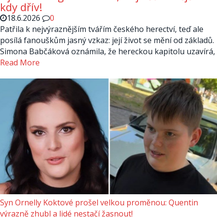
kdy dřív!
18.6.2026
0
Patřila k nejvýraznějším tvářím českého herectví, teď ale
posílá fanouškům jasný vzkaz: její život se mění od základů.
Simona Babčáková oznámila, že hereckou kapitolu uzavírá,
Read More
Syn Ornelly Koktové prošel velkou proměnou: Quentin
výrazně zhubl a lidé nestačí žasnout!