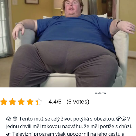
reklama
4.4/5 - (5 votes)
😱 😨 Tento muž se celý život potýká s obezitou. 🫣🤔 V
jednu chvíli měl takovou nadváhu, že měl potíže s chůzí.
🫣 Televizní program však upozornil na jeho cestu a