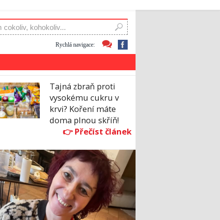
Rychlá navigace:
Tajná zbraň proti
vysokému cukru v
krvi? Koření máte
doma plnou skříň!