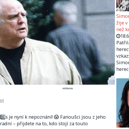
Simon
žije v
než kd
18.
Patři
herec
vzkaz:
Simon
herec
reklama
st
️⃣0️⃣s je nyní k nepoznání! 😱 Fanoušci jsou z jeho
dní – přijdete na to, kdo stojí za touto