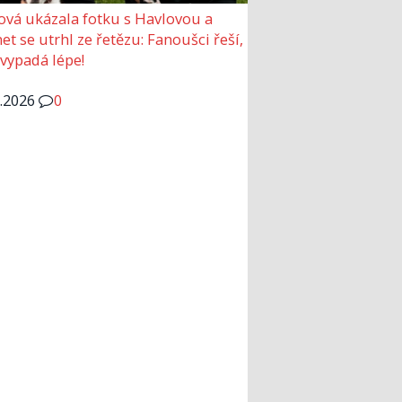
ová ukázala fotku s Havlovou a
et se utrhl ze řetězu: Fanoušci řeší,
 vypadá lépe!
6.2026
0