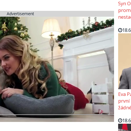
Syn O
promě
Advertisement
nesta
18.
Eva P
první
žádné
18.