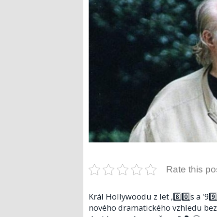
Rate this po
Král Hollywoodu z let ‚8️⃣0️⃣s a '99
nového dramatického vzhledu bezra