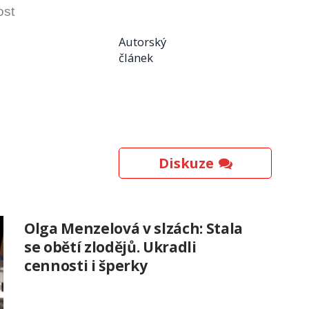
ost
Autorský
článek
Diskuze
Olga Menzelová v slzách: Stala
se obětí zlodějů. Ukradli
cennosti i šperky