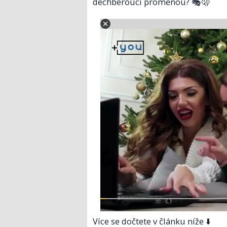
dechberoucí proměnou? 🎭🫢
Více se dočtete v článku níže ⬇️