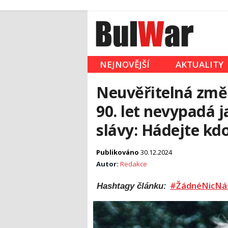
NEJNOVĚJŠÍ
AKTUALITY
Neuvěřitelná změ
90. let nevypadá j
slávy: Hádejte kdo
Publikováno
30.12.2024
Autor:
Redakce
#ŽádnéNicNá
Hashtagy článku: