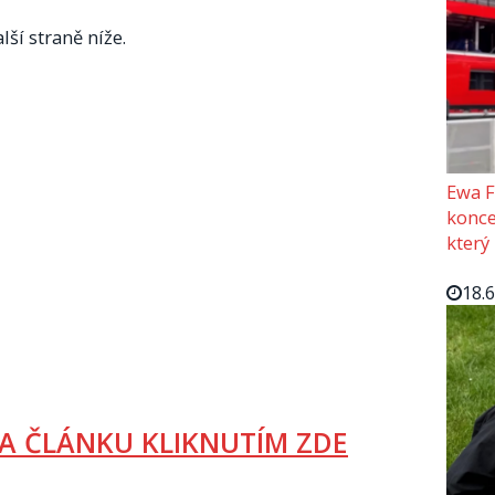
lší straně níže.
Ewa F
konce
který
18.
A ČLÁNKU KLIKNUTÍM ZDE