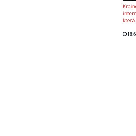
Krain
intern
která
18.