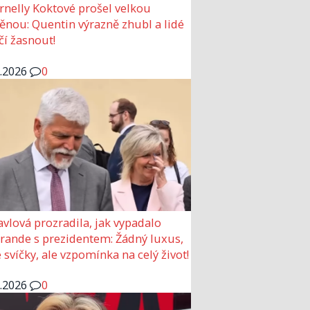
rnelly Koktové prošel velkou
nou: Quentin výrazně zhubl a lidé
čí žasnout!
6.2026
0
avlová prozradila, jak vypadalo
 rande s prezidentem: Žádný luxus,
 svíčky, ale vzpomínka na celý život!
6.2026
0