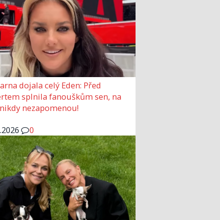
arna dojala celý Eden: Před
rtem splnila fanouškům sen, na
 nikdy nezapomenou!
6.2026
0