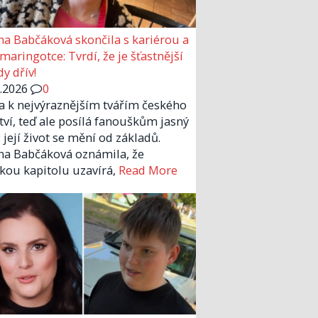
a Babčáková skončila s kariérou a
 maringotce: Tvrdí, že je šťastnější
y dřív!
6.2026
0
la k nejvýraznějším tvářím českého
tví, teď ale posílá fanouškům jasný
 její život se mění od základů.
a Babčáková oznámila, že
kou kapitolu uzavírá,
Read More