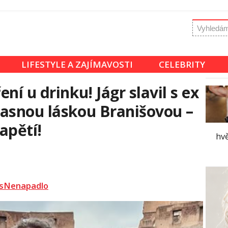
LIFESTYLE A ZAJÍMAVOSTI
CELEBRITY
ní u drinku! Jágr slavil s ex
asnou láskou Branišovou –
napětí!
hv
sNenapadlo