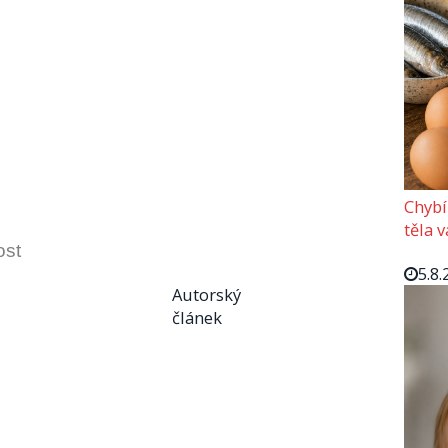
Chybí
těla 
ost
5.8.
Autorský
článek