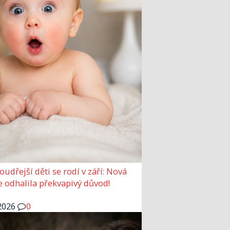
udřejší děti se rodí v září: Nová
e odhalila překvapivý důvod!
2026
0