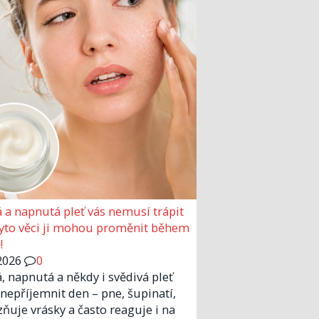
 a napnutá pleť vás nemusí trápit
Tyto věci ji mohou proměnit během
!
2026
0
, napnutá a někdy i svědivá pleť
nepříjemnit den – pne, šupinatí,
zňuje vrásky a často reaguje i na