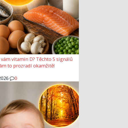
 vám vitamin D? Těchto 5 signálů
vám to prozradí okamžitě!
2026
0