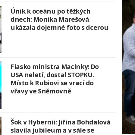
Únik k oceánu po těžkých
dnech: Monika Marešová
ukázala dojemné foto s dcerou
Fiasko ministra Macinky: Do
USA neletí, dostal STOPKU.
Místo k Rubiovi se vrací do
vřavy ve Sněmovně
Šok v Hybernii: Jiřina Bohdalová
slavila jubileum a v sále se