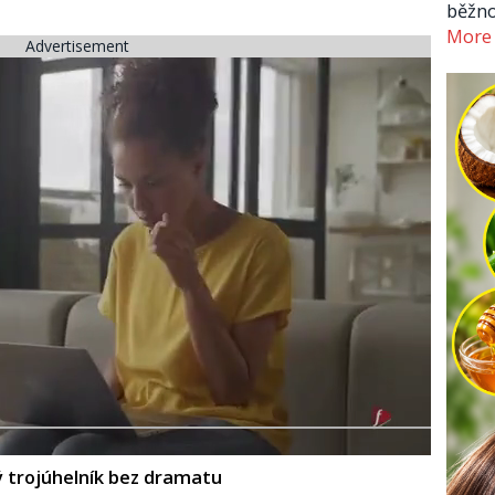
běžno
More
Advertisement
ý trojúhelník bez dramatu