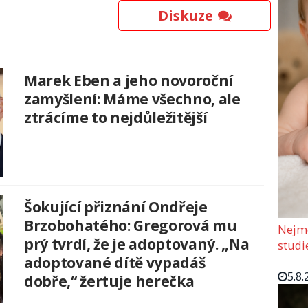
Diskuze
Marek Eben a jeho novoroční
zamyšlení: Máme všechno, ale
ztrácíme to nejdůležitější
Šokující přiznání Ondřeje
Brzobohatého: Gregorová mu
Nejmo
prý tvrdí, že je adoptovaný. „Na
studi
adoptované dítě vypadáš
5.8.
dobře,“ žertuje herečka