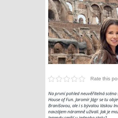
Rate this po
Na první pohled neuvěřitelná scéna
House of Fun. Jaromír Jágr se tu ob
Branišovou, ale i s bývalou láskou In
navzájem náramně užívali. Jak je mo
legendy smějí u jednoho stolu?