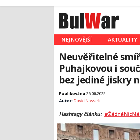
NEJNOVĚJŠÍ
AKTUALITY
Neuvěřitelné smíře
Puhajkovou i souč
bez jediné jiskry 
Publikováno
26.06.2025
Autor:
David Nossek
#ŽádnéNicNá
Hashtagy článku: