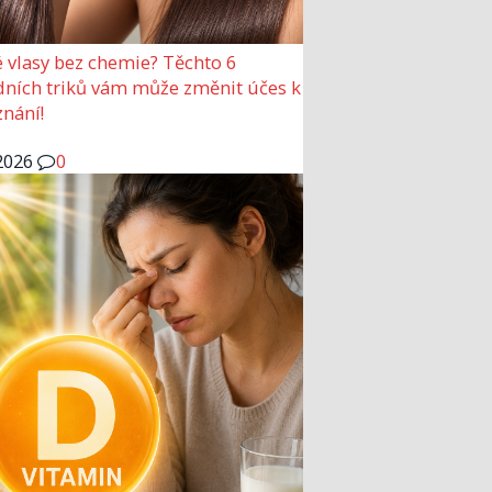
 vlasy bez chemie? Těchto 6
dních triků vám může změnit účes k
nání!
2026
0