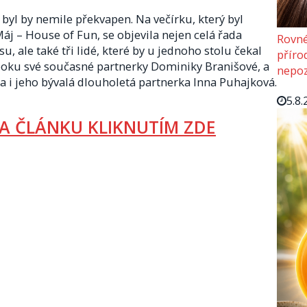
byl by nemile překvapen. Na večírku, který byl
j – House of Fun, se objevila nejen celá řada
Rovné
 ale také tři lidé, které by u jednoho stolu čekal
příro
boku své současné partnerky Dominiky Branišové, a
nepoz
a i jeho bývalá dlouholetá partnerka Inna Puhajková.
5.8.
A ČLÁNKU KLIKNUTÍM ZDE