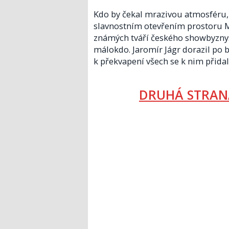
Kdo by čekal mrazivou atmosféru, 
slavnostním otevřením prostoru Má
známých tváří českého showbyznysu,
málokdo. Jaromír Jágr dorazil po 
k překvapení všech se k nim přidal
DRUHÁ STRAN