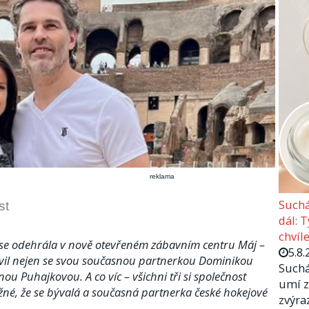
reklama
Suchá
st
dál: 
chvíle
 se odehrála v nově otevřeném zábavním centru Máj –
5.8.
jevil nejen se svou současnou partnerkou Dominikou
Suchá
nou Puhajkovou. A co víc – všichni tři si společnost
umí z
žné, že se bývalá a současná partnerka české hokejové
zvýra