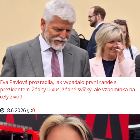
Eva Pavlová prozradila, jak vypadalo první rande s
prezidentem: Žádný luxus, žádné svíčky, ale vzpomínka na
celý život!
18.6.2026
0