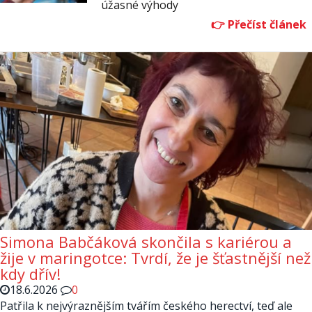
úžasné výhody
Simona Babčáková skončila s kariérou a
žije v maringotce: Tvrdí, že je šťastnější než
kdy dřív!
18.6.2026
0
Patřila k nejvýraznějším tvářím českého herectví, teď ale