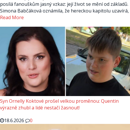
posílá fanouškům jasný vzkaz: její život se mění od základů.
Simona Babčáková oznámila, že hereckou kapitolu uzavírá,
Read More
Syn Ornelly Koktové prošel velkou proměnou: Quentin
výrazně zhubl a lidé nestačí žasnout!
18.6.2026
0