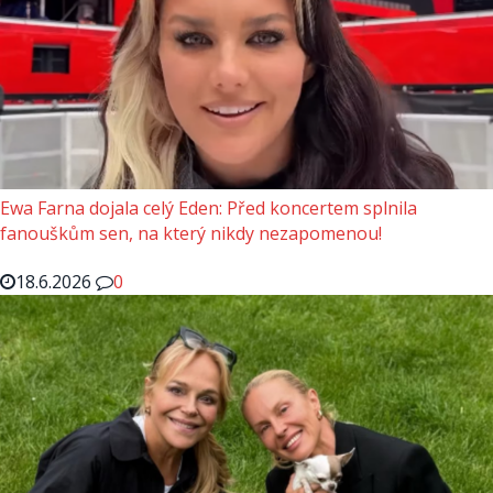
Ewa Farna dojala celý Eden: Před koncertem splnila
fanouškům sen, na který nikdy nezapomenou!
18.6.2026
0