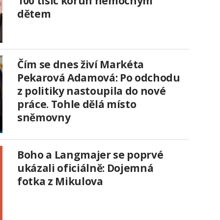
100 tisíc korun nemocným
dětem
Čím se dnes živí Markéta
Pekarová Adamová: Po odchodu
z politiky nastoupila do nové
práce. Tohle dělá místo
sněmovny
Boho a Langmajer se poprvé
ukázali oficiálně: Dojemná
fotka z Mikulova