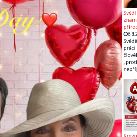
Svědí
zname
příro
6.8.
Svědě
práci
člově
„prot
nepř
Krevn