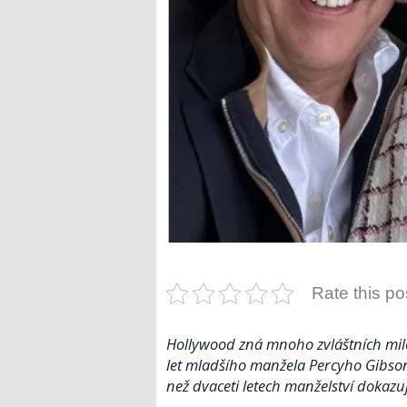
Rate this po
Hollywood zná mnoho zvláštních milos
let mladšího manžela Percyho Gibson
než dvaceti letech manželství dokazují,