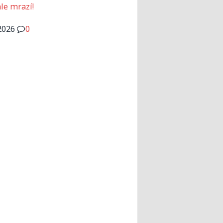
le mrazí!
2026
0