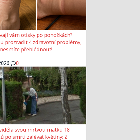
vají vám otisky po ponožkách?
 prozradit 4 zdravotní problémy,
 nesmíte přehlédnout!
2026
0
viděla svou mrtvou matku 18
ů po smrti zalévat květiny: Z