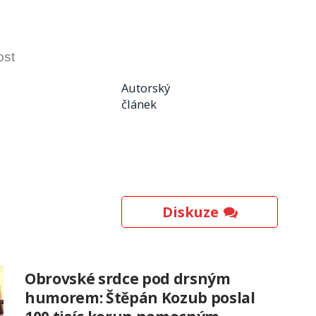
ost
Autorský
článek
Diskuze
Obrovské srdce pod drsným
humorem: Štěpán Kozub poslal