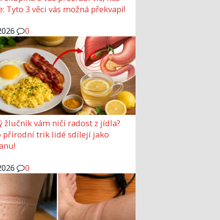
e: Tyto 3 věci vás možná překvapí!
2026
0
ý žlučník vám ničí radost z jídla?
přírodní trik lidé sdílejí jako
anu!
2026
0