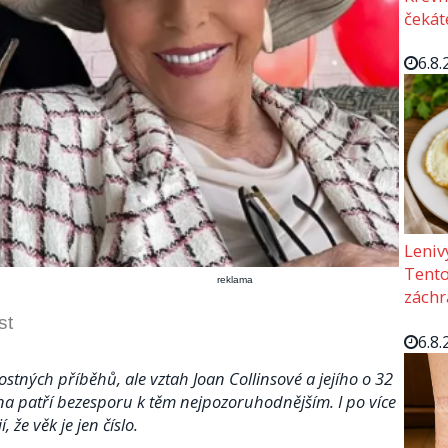
čekát
6.8.
Leniv
Tento 
reklama
záchr
st
6.8.
tných příběhů, ale vztah Joan Collinsové a jejího o 32
a patří bezesporu k těm nejpozoruhodnějším. I po více
 že věk je jen číslo.