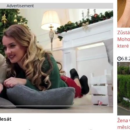
Advertisement
Zůstá
Mohou
které
6.8.
desát
Žena 
měsíc