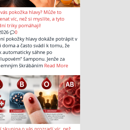
 vás pokožka hlavy? Může to
nat víc, než si myslíte, a tyto
dní triky pomáhají!
2026
0
ní pokožky hlavy dokáže potrápit v
 i doma a často svádí k tomu, že
k automaticky sáhne po
ilupovém“ šamponu. Jenže za
íjemným škrábáním
Read More
í skupina o vás prozradí víc, než