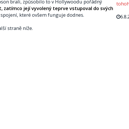
ibson brali, způsobilo to v Hollywoodu pořádný
tohoh
t, zatímco její vyvolený teprve vstupoval do svých
pojení, které ovšem funguje dodnes.
6.8.
lší straně níže.