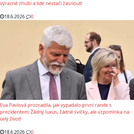
výrazně zhubl a lidé nestačí žasnout!
18.6.2026
0
Eva Pavlová prozradila, jak vypadalo první rande s
prezidentem: Žádný luxus, žádné svíčky, ale vzpomínka na
celý život!
18.6.2026
0