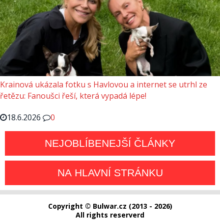
Krainová ukázala fotku s Havlovou a internet se utrhl ze
řetězu: Fanoušci řeší, která vypadá lépe!
18.6.2026
0
NEJOBLÍBENEJŠÍ ČLÁNKY
NA HLAVNÍ STRÁNKU
Copyright © Bulwar.cz (2013 - 2026)
All rights reserverd