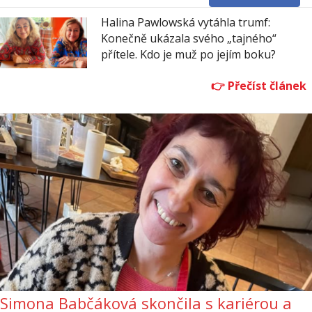
Halina Pawlowská vytáhla trumf:
Konečně ukázala svého „tajného“
přítele. Kdo je muž po jejím boku?
Simona Babčáková skončila s kariérou a