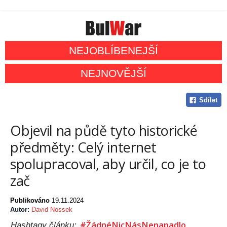
NEJOBLÍBENEJŠÍ
NEJNOVĚJŠÍ
Sdílet
Objevil na půdě tyto historické
předměty: Celý internet
spolupracoval, aby určil, co je to
zač
Publikováno
19.11.2024
Autor:
David Nossek
#ŽádnéNicNásNenapadlo
Hashtagy článku: