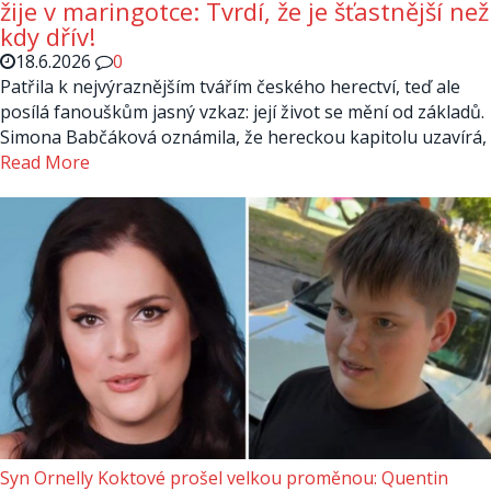
žije v maringotce: Tvrdí, že je šťastnější než
kdy dřív!
18.6.2026
0
Patřila k nejvýraznějším tvářím českého herectví, teď ale
posílá fanouškům jasný vzkaz: její život se mění od základů.
Simona Babčáková oznámila, že hereckou kapitolu uzavírá,
Read More
Syn Ornelly Koktové prošel velkou proměnou: Quentin