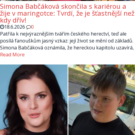
Simona Babčáková skončila s kariérou a
žije v maringotce: Tvrdí, že je šťastnější než
kdy dřív!
18.6.2026
0
Patřila k nejvýraznějším tvářím českého herectví, teď ale
posílá fanouškům jasný vzkaz: její život se mění od základů.
Simona Babčáková oznámila, že hereckou kapitolu uzavírá,
Read More