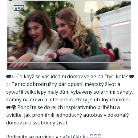
🚌✨ Co když se váš ideální domov vejde na čtyři kola? 🚌
✨ Tento dobrodružný pár opustil městský život a
vytvořil velkolepý malý dům vybavený solárními panely,
kamny na dřevo a interiérem, který je útulný i funkční.
🚐🌍 Ponořte se do jejich inspirativního příběhu a
uvidíte, jak proměnili jednoduchý autobus v dokonalý
domov pro svobodný život.
Podívejte se na video v našel článku 👇👇👇