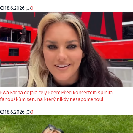
18.6.2026
0
Ewa Farna dojala celý Eden: Před koncertem splnila
fanouškům sen, na který nikdy nezapomenou!
18.6.2026
0