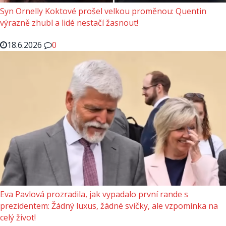
Syn Ornelly Koktové prošel velkou proměnou: Quentin
výrazně zhubl a lidé nestačí žasnout!
18.6.2026
0
Eva Pavlová prozradila, jak vypadalo první rande s
prezidentem: Žádný luxus, žádné svíčky, ale vzpomínka na
celý život!