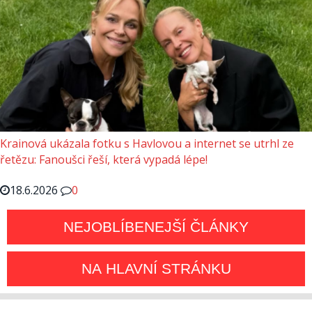
Krainová ukázala fotku s Havlovou a internet se utrhl ze
řetězu: Fanoušci řeší, která vypadá lépe!
18.6.2026
0
NEJOBLÍBENEJŠÍ ČLÁNKY
NA HLAVNÍ STRÁNKU