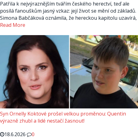
Patřila k nejvýraznějším tvářím českého herectví, teď ale
posílá fanouškům jasný vzkaz: její život se mění od základů.
Simona Babčáková oznámila, že hereckou kapitolu uzavírá,
Read More
Syn Ornelly Koktové prošel velkou proměnou: Quentin
výrazně zhubl a lidé nestačí žasnout!
18.6.2026
0