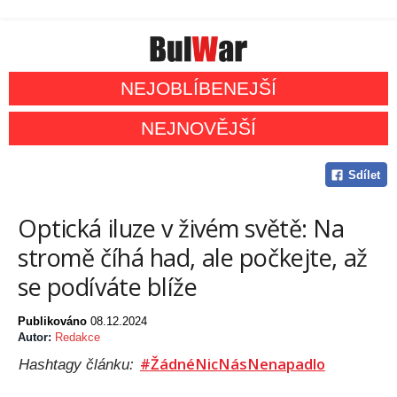
NEJOBLÍBENEJŠÍ
NEJNOVĚJŠÍ
Sdílet
Optická iluze v živém světě: Na
stromě číhá had, ale počkejte, až
se podíváte blíže
Publikováno
08.12.2024
Autor:
Redakce
#ŽádnéNicNásNenapadlo
Hashtagy článku: