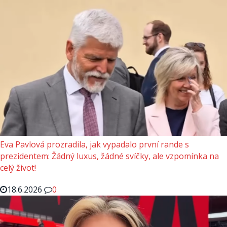
Eva Pavlová prozradila, jak vypadalo první rande s
prezidentem: Žádný luxus, žádné svíčky, ale vzpomínka na
celý život!
18.6.2026
0