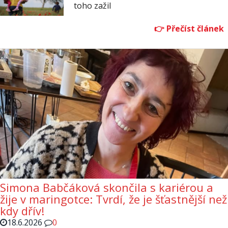
toho zažil
Simona Babčáková skončila s kariérou a
žije v maringotce: Tvrdí, že je šťastnější než
kdy dřív!
18.6.2026
0