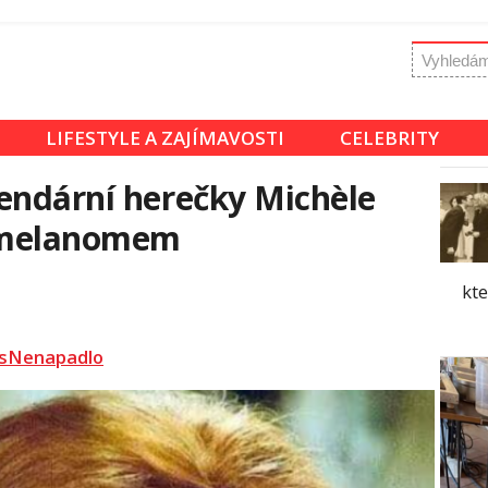
LIFESTYLE A ZAJÍMAVOSTI
CELEBRITY
endární herečky Michèle
s melanomem
kte
sNenapadlo