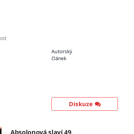
ost
Autorský
článek
Diskuze
Absolonová slaví 49.