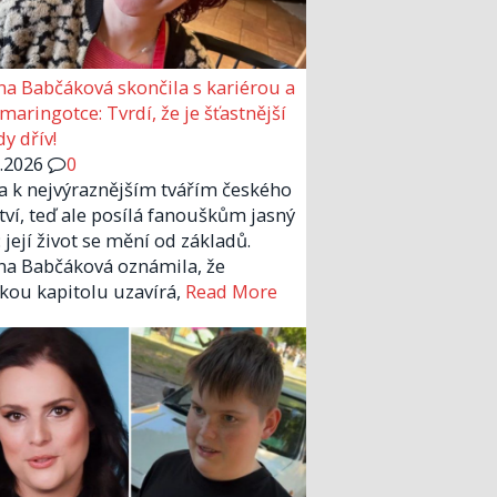
a Babčáková skončila s kariérou a
 maringotce: Tvrdí, že je šťastnější
y dřív!
6.2026
0
la k nejvýraznějším tvářím českého
tví, teď ale posílá fanouškům jasný
 její život se mění od základů.
a Babčáková oznámila, že
kou kapitolu uzavírá,
Read More