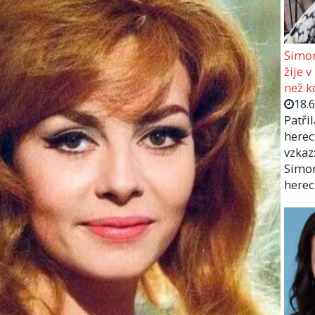
Simon
žije v
než kd
18.
Patři
herec
vzkaz:
Simon
herec