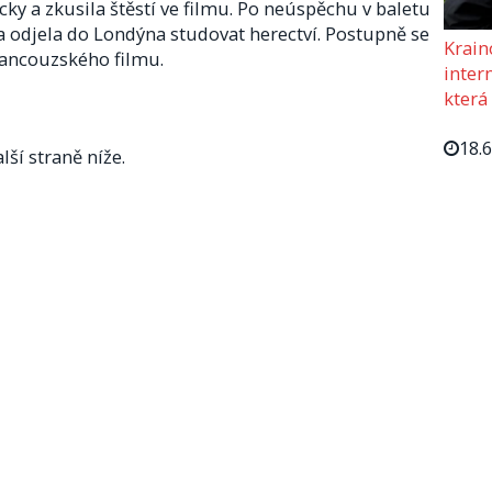
icky a zkusila štěstí ve filmu. Po neúspěchu v baletu
a odjela do Londýna studovat herectví. Postupně se
Krain
rancouzského filmu.
intern
která
18.
lší straně níže.