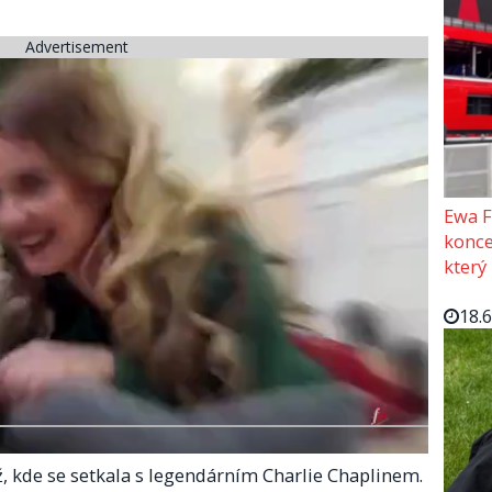
Advertisement
Ewa F
konce
který
18.
ž, kde se setkala s legendárním Charlie Chaplinem.