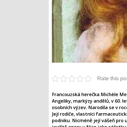
Rate this po
Francouzská herečka Michèle Mer
Angeliky, markýzy andělů, v 60. let
osobních výzev. Narodila se v ro
Její rodiče, vlastníci farmaceutic
podniku. Nicméně její vášeň pro um
jeviště opery v Nice jako sólistku