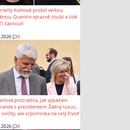
rnelly Koktové prošel velkou
nou: Quentin výrazně zhubl a lidé
čí žasnout!
6.2026
0
avlová prozradila, jak vypadalo
 rande s prezidentem: Žádný luxus,
 svíčky, ale vzpomínka na celý život!
6.2026
0