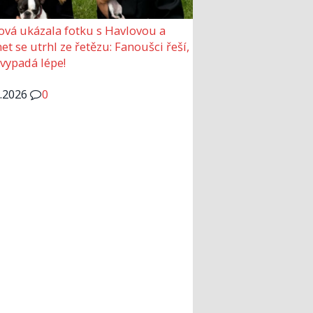
ová ukázala fotku s Havlovou a
et se utrhl ze řetězu: Fanoušci řeší,
 vypadá lépe!
6.2026
0