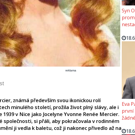
Syn O
promě
nesta
18.
reklama
st
cier, známá především svou ikonickou rolí
Eva P
ech minulého století, prožila život plný slávy, ale i
první
ce 1939 v Nice jako Jocelyne Yvonne Renée Mercier.
žádné
ké společnosti, si přáli, aby pokračovala v rodinném
ění ji vedla k baletu, což ji nakonec přivedlo až na
18.
.