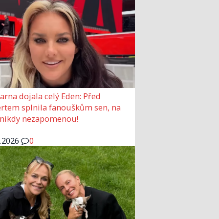
arna dojala celý Eden: Před
rtem splnila fanouškům sen, na
 nikdy nezapomenou!
6.2026
0