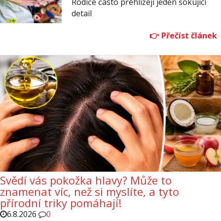
Rodiče často přehlížejí jeden šokující
detail
Svědí vás pokožka hlavy? Může to
znamenat víc, než si myslíte, a tyto
přírodní triky pomáhají!
6.8.2026
0