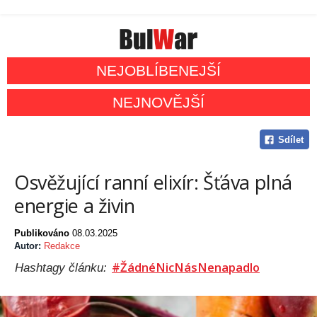
NEJOBLÍBENEJŠÍ
NEJNOVĚJŠÍ
Sdílet
Osvěžující ranní elixír: Šťáva plná
energie a živin
Publikováno
08.03.2025
Autor:
Redakce
#ŽádnéNicNásNenapadlo
Hashtagy článku: