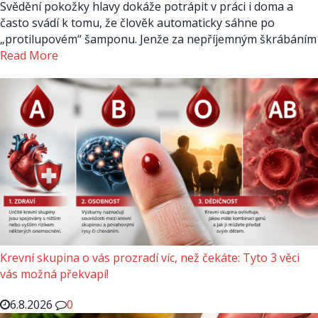
Svědění pokožky hlavy dokáže potrápit v práci i doma a
často svádí k tomu, že člověk automaticky sáhne po
„protilupovém“ šamponu. Jenže za nepříjemným škrábáním
Read More
Krevní skupina o vás prozradí víc, než čekáte: Tyto 3 věci
vás možná překvapí!
6.8.2026
0