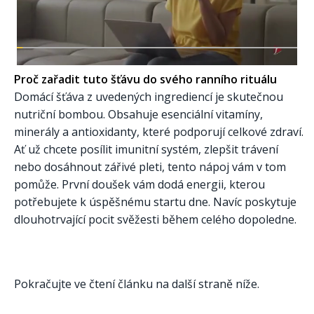
Proč zařadit tuto šťávu do svého ranního rituálu
Domácí šťáva z uvedených ingrediencí je skutečnou
nutriční bombou. Obsahuje esenciální vitamíny,
minerály a antioxidanty, které podporují celkové zdraví.
Ať už chcete posílit imunitní systém, zlepšit trávení
nebo dosáhnout zářivé pleti, tento nápoj vám v tom
pomůže. První doušek vám dodá energii, kterou
potřebujete k úspěšnému startu dne. Navíc poskytuje
dlouhotrvající pocit svěžesti během celého dopoledne.
Pokračujte ve čtení článku na další straně níže.