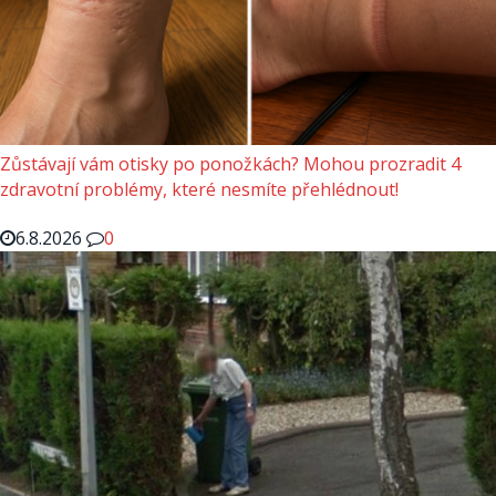
Zůstávají vám otisky po ponožkách? Mohou prozradit 4
zdravotní problémy, které nesmíte přehlédnout!
6.8.2026
0