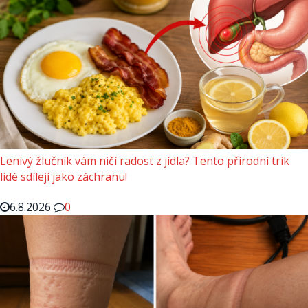
Lenivý žlučník vám ničí radost z jídla? Tento přírodní trik
lidé sdílejí jako záchranu!
6.8.2026
0