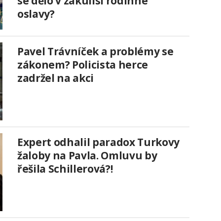
se dělo v zákulisí rodinné
oslavy?
Pavel Trávníček a problémy se
zákonem? Policista herce
zadržel na akci
Expert odhalil paradox Turkovy
žaloby na Pavla. Omluvu by
řešila Schillerová?!