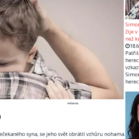
Simon
žije v
než kd
18.
Patři
herec
vzkaz:
Simon
herec
reklama
)
nečekaného syna, se jeho svět obrátil vzhůru nohama.