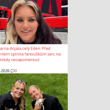
arna dojala celý Eden: Před
rtem splnila fanouškům sen, na
 nikdy nezapomenou!
6.2026
0