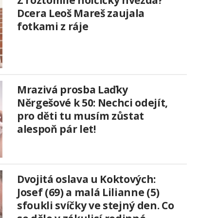
Dcera Leoš Mareš zaujala
fotkami z ráje
Mrazivá prosba Laďky
Něrgešové k 50: Nechci odejít,
pro děti tu musím zůstat
alespoň pár let!
Dvojitá oslava u Koktových:
Josef (69) a malá Lilianne (5)
sfoukli svíčky ve stejný den. Co