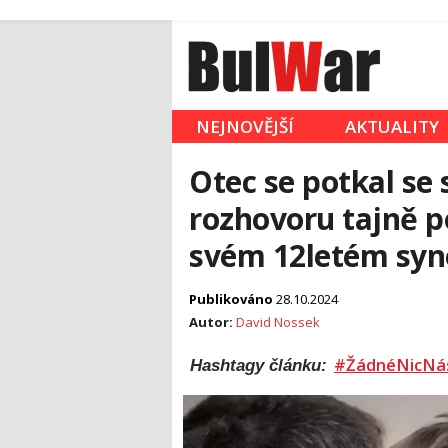
NEJNOVĚJŠÍ
AKTUALITY
Otec se potkal se
rozhovoru tajně p
svém 12letém syn
Publikováno
28.10.2024
Autor:
David Nossek
#ŽádnéNicNá
Hashtagy článku: