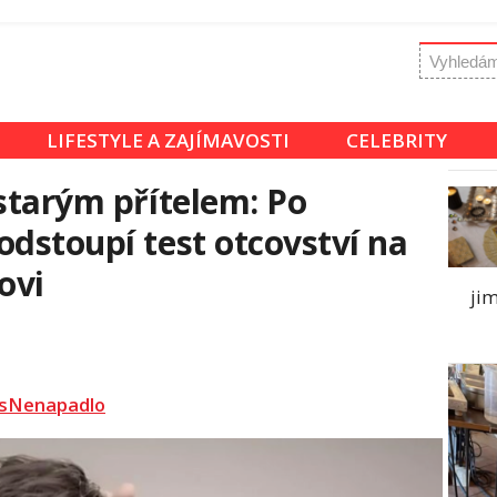
LIFESTYLE A ZAJÍMAVOSTI
CELEBRITY
 starým přítelem: Po
odstoupí test otcovství na
ovi
jim
sNenapadlo