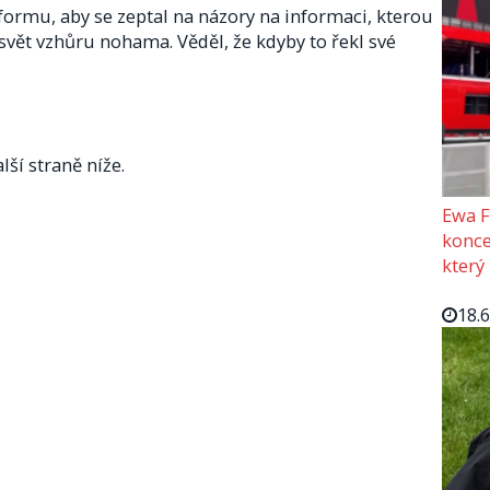
tformu, aby se zeptal na názory na informaci, kterou
 svět vzhůru nohama. Věděl, že kdyby to řekl své
lší straně níže.
Ewa F
konce
který
18.