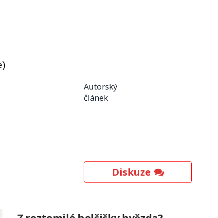
e)
Autorský
článek
Diskuze
Z roztomilé holčičky hvězda?