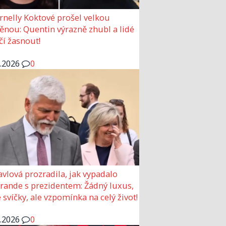
rnelly Koktové prošel velkou
nou: Quentin výrazně zhubl a lidé
čí žasnout!
6.2026
0
avlová prozradila, jak vypadalo
 rande s prezidentem: Žádný luxus,
 svíčky, ale vzpomínka na celý život!
6.2026
0