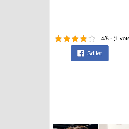
4/5 - (1 vot
Sdílet