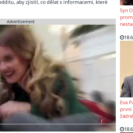
dditu, aby zjistil, co dělat s informacemi, které
Syn O
promě
Advertisement
nesta
18.
Eva P
první
žádné
18.