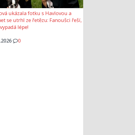
ová ukázala fotku s Havlovou a
et se utrhl ze řetězu: Fanoušci řeší,
 vypadá lépe!
6.2026
0