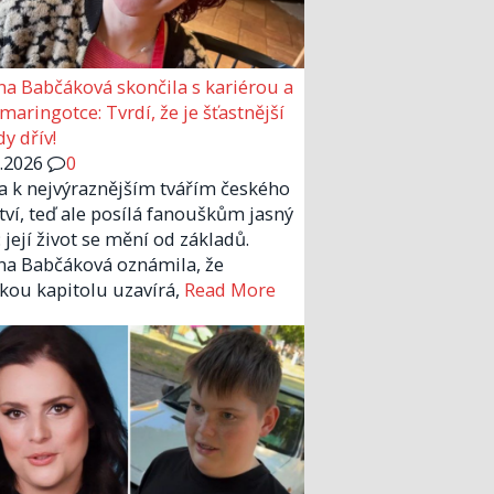
a Babčáková skončila s kariérou a
 maringotce: Tvrdí, že je šťastnější
y dřív!
6.2026
0
la k nejvýraznějším tvářím českého
tví, teď ale posílá fanouškům jasný
 její život se mění od základů.
a Babčáková oznámila, že
kou kapitolu uzavírá,
Read More