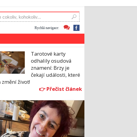
Rychlá navigace:
Tarotové karty
odhalily osudová
znamení: Brzy je
čekají události, které
 změní život!