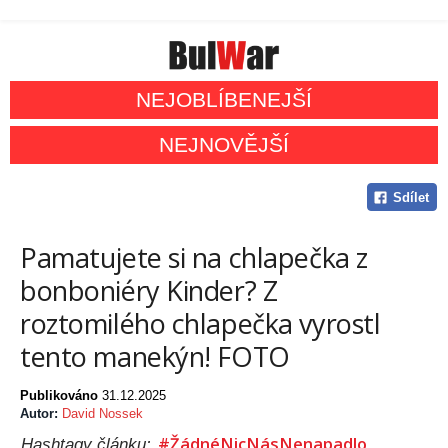
NEJOBLÍBENEJŠÍ
NEJNOVĚJŠÍ
Sdílet
Pamatujete si na chlapečka z
bonboniéry Kinder? Z
roztomilého chlapečka vyrostl
tento manekýn! FOTO
Publikováno
31.12.2025
Autor:
David Nossek
#ŽádnéNicNásNenapadlo
Hashtagy článku: