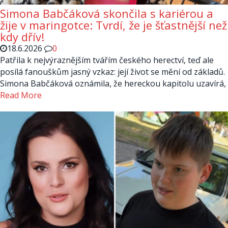
Simona Babčáková skončila s kariérou a
žije v maringotce: Tvrdí, že je šťastnější než
kdy dřív!
18.6.2026
0
Patřila k nejvýraznějším tvářím českého herectví, teď ale
posílá fanouškům jasný vzkaz: její život se mění od základů.
Simona Babčáková oznámila, že hereckou kapitolu uzavírá,
Read More