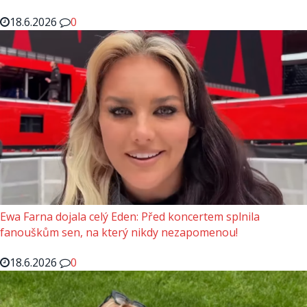
18.6.2026
0
Ewa Farna dojala celý Eden: Před koncertem splnila
fanouškům sen, na který nikdy nezapomenou!
18.6.2026
0