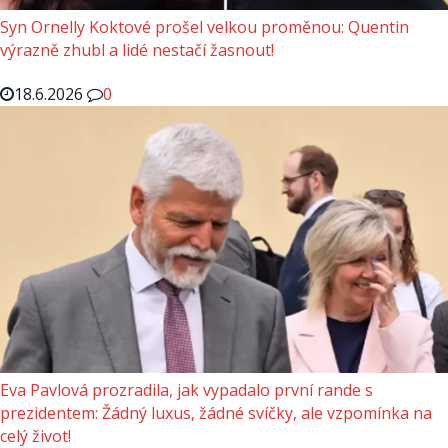
Syn Ornelly Koktové prošel velkou proměnou: Quentin
výrazně zhubl a lidé nestačí žasnout!
18.6.2026
0
Eva Pavlová prozradila, jak vypadalo první rande s
prezidentem: Žádný luxus, žádné svíčky, ale vzpomínka na
celý život!