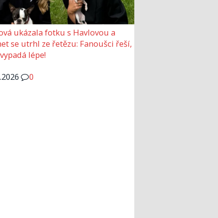
ová ukázala fotku s Havlovou a
et se utrhl ze řetězu: Fanoušci řeší,
 vypadá lépe!
6.2026
0