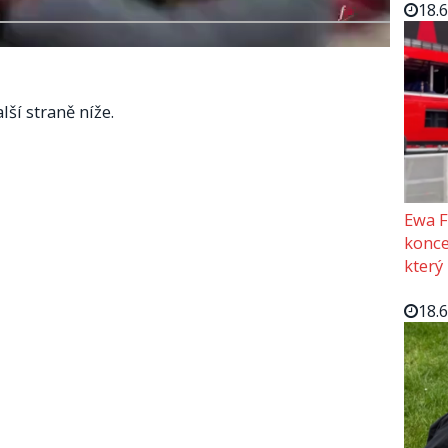
18.
lší straně níže.
Ewa F
konce
který
18.