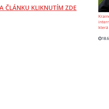
A ČLÁNKU KLIKNUTÍM ZDE
Krain
intern
která
18.