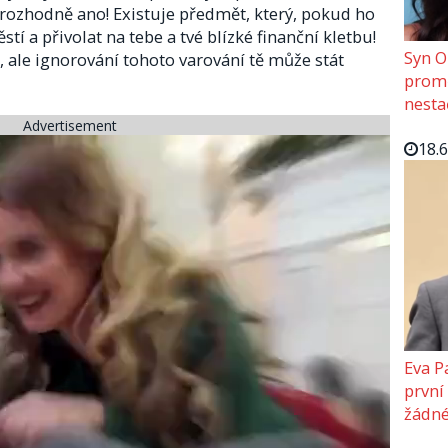
 rozhodně ano! Existuje předmět, který, pokud ho
stí a přivolat na tebe a tvé blízké finanční kletbu!
Syn O
, ale ignorování tohoto varování tě může stát
promě
nesta
Advertisement
18.
Eva P
první
žádné