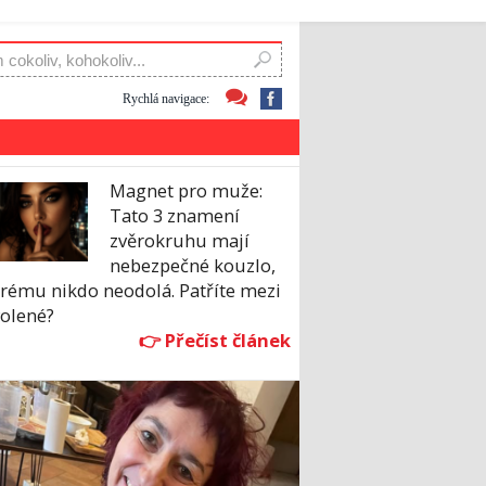
Rychlá navigace:
Magnet pro muže:
Tato 3 znamení
zvěrokruhu mají
nebezpečné kouzlo,
erému nikdo neodolá. Patříte mezi
volené?