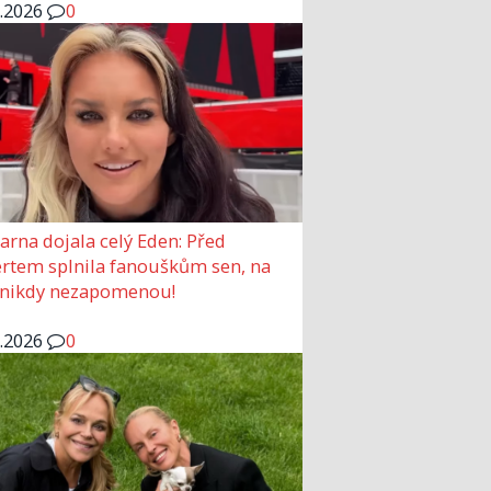
6.2026
0
arna dojala celý Eden: Před
rtem splnila fanouškům sen, na
 nikdy nezapomenou!
6.2026
0