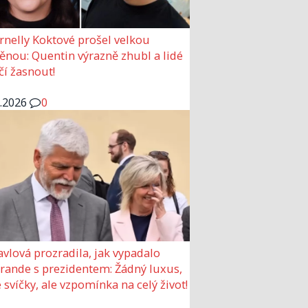
rnelly Koktové prošel velkou
nou: Quentin výrazně zhubl a lidé
čí žasnout!
6.2026
0
avlová prozradila, jak vypadalo
 rande s prezidentem: Žádný luxus,
 svíčky, ale vzpomínka na celý život!