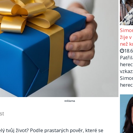
Simon
žije v
než kd
18.
Patři
herec
vzkaz:
Simon
herec
reklama
st
ý tvůj život? Podle prastarých pověr, které se