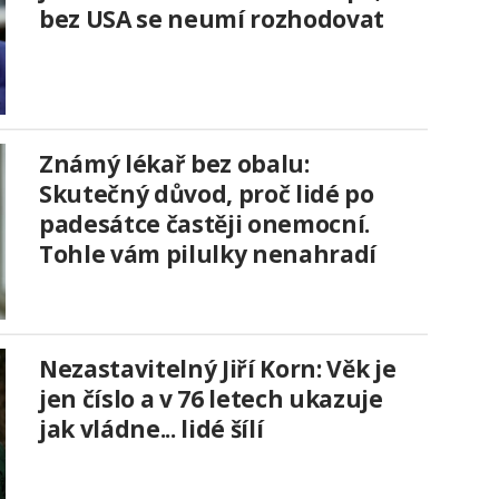
bez USA se neumí rozhodovat
Známý lékař bez obalu:
Skutečný důvod, proč lidé po
padesátce častěji onemocní.
Tohle vám pilulky nenahradí
Nezastavitelný Jiří Korn: Věk je
jen číslo a v 76 letech ukazuje
jak vládne... lidé šílí