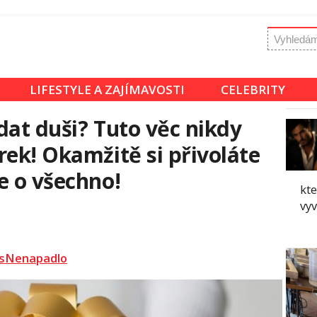
LIFESTYLE A ZAJÍMAVOSTI
CELEBRITY
dat duši? Tuto věc nikdy
rek! Okamžitě si přivoláte
e o všechno!
kt
vy
sNenapadlo