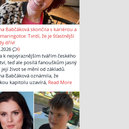
a Babčáková skončila s kariérou a
 maringotce: Tvrdí, že je šťastnější
y dřív!
6.2026
0
la k nejvýraznějším tvářím českého
tví, teď ale posílá fanouškům jasný
 její život se mění od základů.
a Babčáková oznámila, že
kou kapitolu uzavírá,
Read More