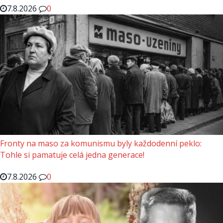
7.8.2026
0
Fronty na maso za komunismu byly každodenní peklo:
Tohle si pamatuje celá jedna generace!
7.8.2026
0