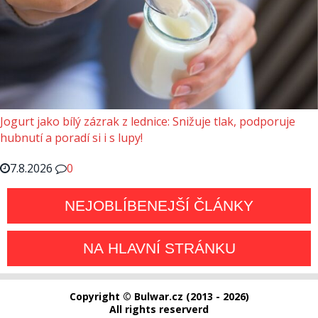
Jogurt jako bílý zázrak z lednice: Snižuje tlak, podporuje
hubnutí a poradí si i s lupy!
7.8.2026
0
NEJOBLÍBENEJŠÍ ČLÁNKY
NA HLAVNÍ STRÁNKU
Copyright © Bulwar.cz (2013 - 2026)
All rights reserverd