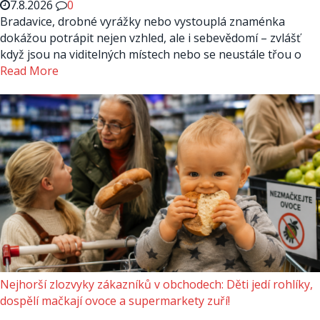
7.8.2026
0
Bradavice, drobné vyrážky nebo vystouplá znaménka
dokážou potrápit nejen vzhled, ale i sebevědomí – zvlášť
když jsou na viditelných místech nebo se neustále třou o
Read More
Nejhorší zlozvyky zákazníků v obchodech: Děti jedí rohlíky,
dospělí mačkají ovoce a supermarkety zuří!