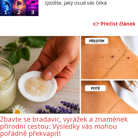
zjistěte, jaký osud vás čeká
Zbavte se bradavic, vyrážek a znamének
přírodní cestou: Výsledky vás mohou
pořádně překvapit!