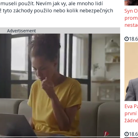
museli použít. Nevím jak vy, ale mnoho lidí
 už tyto záchody použilo nebo kolik nebezpečných
Syn O
promě
nesta
Advertisement
18.
Eva P
první
žádné
18.