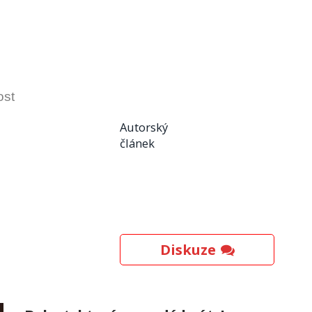
ost
Autorský
článek
Diskuze