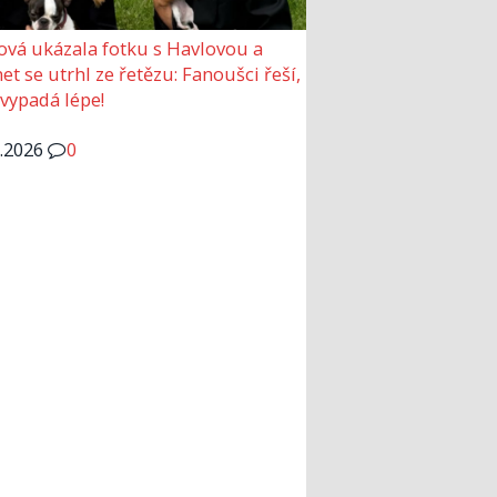
ová ukázala fotku s Havlovou a
et se utrhl ze řetězu: Fanoušci řeší,
 vypadá lépe!
6.2026
0