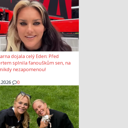
arna dojala celý Eden: Před
rtem splnila fanouškům sen, na
 nikdy nezapomenou!
6.2026
0