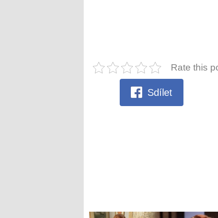
Rate this p
Sdílet