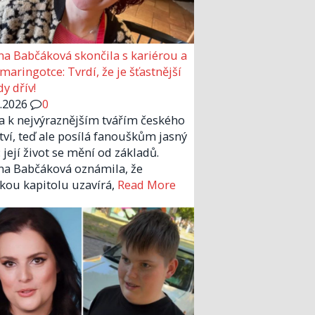
a Babčáková skončila s kariérou a
 maringotce: Tvrdí, že je šťastnější
y dřív!
6.2026
0
la k nejvýraznějším tvářím českého
tví, teď ale posílá fanouškům jasný
 její život se mění od základů.
a Babčáková oznámila, že
kou kapitolu uzavírá,
Read More