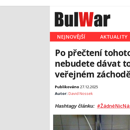
NEJNOVĚJŠÍ
AKTUALITY
Po přečtení tohot
nebudete dávat to
veřejném záchodě
Publikováno
27.12.2025
Autor:
David Nossek
#ŽádnéNicNá
Hashtagy článku: