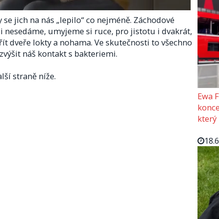
 se jich na nás „lepilo“ co nejméně. Záchodové
 nesedáme, umyjeme si ruce, pro jistotu i dvakrát,
řít dveře lokty a nohama. Ve skutečnosti to všechno
výšit náš kontakt s bakteriemi.
lší straně níže.
Ewa F
konce
který
18.