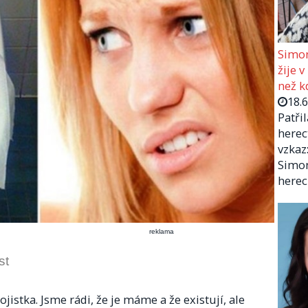
Simon
žije v
než kd
18.
Patři
herec
vzkaz:
Simon
herec
reklama
st
jistka. Jsme rádi, že je máme a že existují, ale