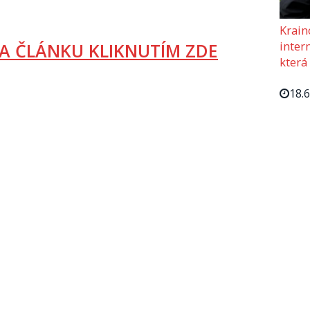
Krain
intern
A ČLÁNKU KLIKNUTÍM ZDE
která
18.