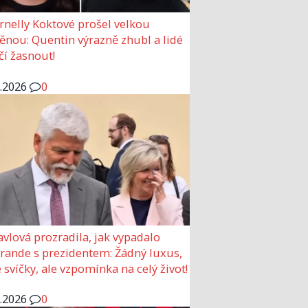
rnelly Koktové prošel velkou
nou: Quentin výrazně zhubl a lidé
čí žasnout!
6.2026
0
avlová prozradila, jak vypadalo
 rande s prezidentem: Žádný luxus,
 svíčky, ale vzpomínka na celý život!
6.2026
0