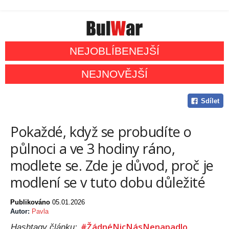
NEJOBLÍBENEJŠÍ
NEJNOVĚJŠÍ
Sdílet
Pokaždé, když se probudíte o
půlnoci a ve 3 hodiny ráno,
modlete se. Zde je důvod, proč je
modlení se v tuto dobu důležité
Publikováno
05.01.2026
Autor:
Pavla
#ŽádnéNicNásNenapadlo
Hashtagy článku: