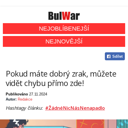
NEJOBLÍBENEJŠÍ
NEJNOVĚJŠÍ
Sdílet
Pokud máte dobrý zrak, můžete
vidět chybu přímo zde!
Publikováno
27.11.2024
Autor:
Redakce
#ŽádnéNicNásNenapadlo
Hashtagy článku: