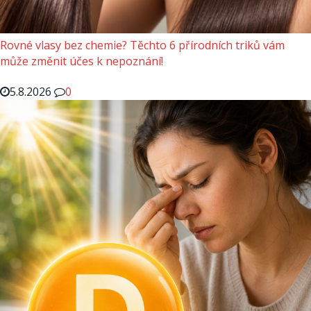
Rovné vlasy bez chemie? Těchto 6 přírodních triků vám
může změnit účes k nepoznání!
5.8.2026
0