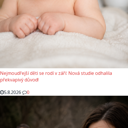
Nejmoudřejší děti se rodí v září: Nová studie odhalila
překvapivý důvod!
5.8.2026
0