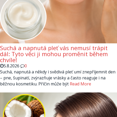
Suchá a napnutá pleť vás nemusí trápit
dál: Tyto věci ji mohou proměnit během
chvíle!
5.8.2026
0
Suchá, napnutá a někdy i svědivá pleť umí znepříjemnit den
– pne, šupinatí, zvýrazňuje vrásky a často reaguje i na
běžnou kosmetiku. Příčin může být
Read More