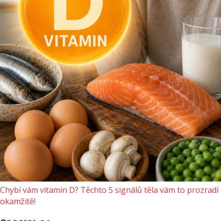
Chybí vám vitamin D? Těchto 5 signálů těla vám to prozradí
okamžitě!