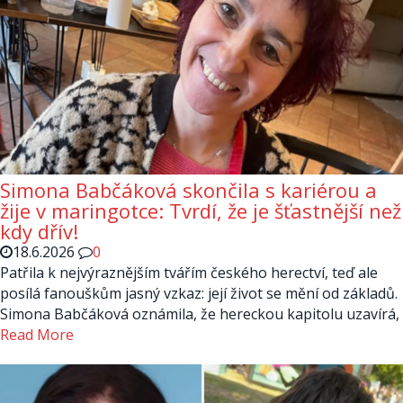
Simona Babčáková skončila s kariérou a
žije v maringotce: Tvrdí, že je šťastnější než
kdy dřív!
18.6.2026
0
Patřila k nejvýraznějším tvářím českého herectví, teď ale
posílá fanouškům jasný vzkaz: její život se mění od základů.
Simona Babčáková oznámila, že hereckou kapitolu uzavírá,
Read More