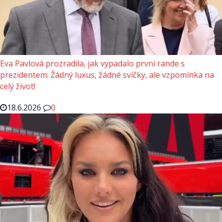
Eva Pavlová prozradila, jak vypadalo první rande s
prezidentem: Žádný luxus, žádné svíčky, ale vzpomínka na
celý život!
18.6.2026
0