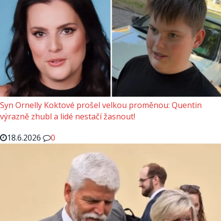
Syn Ornelly Koktové prošel velkou proměnou: Quentin
výrazně zhubl a lidé nestačí žasnout!
18.6.2026
0