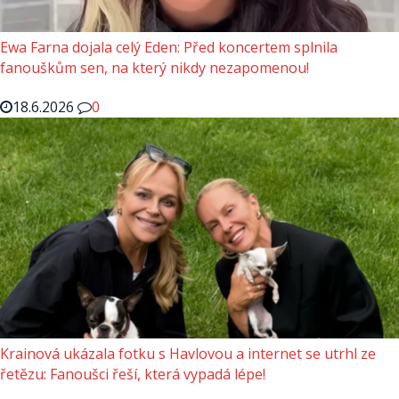
Ewa Farna dojala celý Eden: Před koncertem splnila
fanouškům sen, na který nikdy nezapomenou!
18.6.2026
0
Krainová ukázala fotku s Havlovou a internet se utrhl ze
řetězu: Fanoušci řeší, která vypadá lépe!