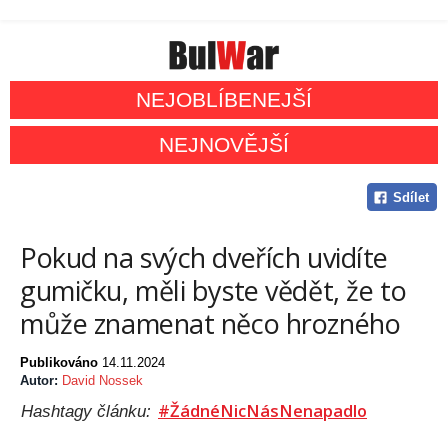
NEJOBLÍBENEJŠÍ
NEJNOVĚJŠÍ
Sdílet
Pokud na svých dveřích uvidíte
gumičku, měli byste vědět, že to
může znamenat něco hrozného
Publikováno
14.11.2024
Autor:
David Nossek
#ŽádnéNicNásNenapadlo
Hashtagy článku: