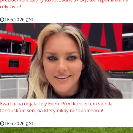
celý život!
18.6.2026
0
Ewa Farna dojala celý Eden: Před koncertem splnila
fanouškům sen, na který nikdy nezapomenou!
18.6.2026
0