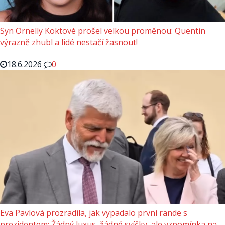
Syn Ornelly Koktové prošel velkou proměnou: Quentin
výrazně zhubl a lidé nestačí žasnout!
18.6.2026
0
Eva Pavlová prozradila, jak vypadalo první rande s
prezidentem: Žádný luxus, žádné svíčky, ale vzpomínka na