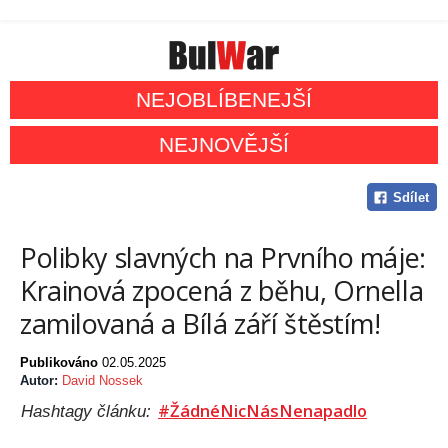
NEJOBLÍBENEJŠÍ
NEJNOVĚJŠÍ
Sdílet
Polibky slavných na Prvního máje:
Krainová zpocená z běhu, Ornella
zamilovaná a Bílá září štěstím!
Publikováno
02.05.2025
Autor:
David Nossek
#ŽádnéNicNásNenapadlo
Hashtagy článku: