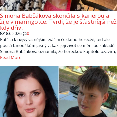
Simona Babčáková skončila s kariérou a
žije v maringotce: Tvrdí, že je šťastnější než
kdy dřív!
18.6.2026
0
Patřila k nejvýraznějším tvářím českého herectví, teď ale
posílá fanouškům jasný vzkaz: její život se mění od základů.
Simona Babčáková oznámila, že hereckou kapitolu uzavírá,
Read More