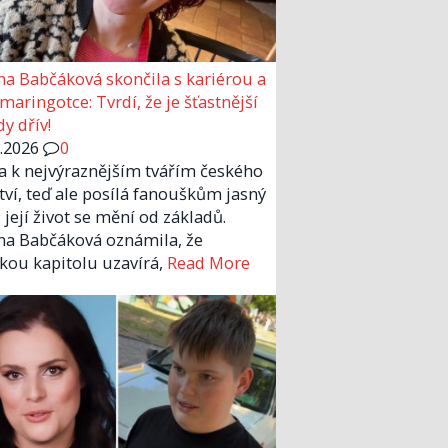
a Babčáková skončila s kariérou a
 maringotce: Tvrdí, že je šťastnější
y dřív!
6.2026
0
la k nejvýraznějším tvářím českého
tví, teď ale posílá fanouškům jasný
 její život se mění od základů.
a Babčáková oznámila, že
kou kapitolu uzavírá,
Read More