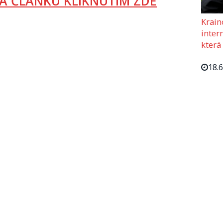
A ČLÁNKU KLIKNUTÍM ZDE
Krain
intern
která
18.