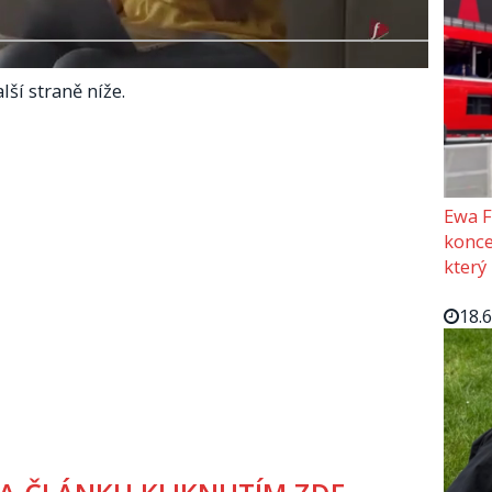
lší straně níže.
Ewa F
konce
který
18.