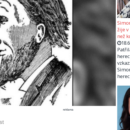
Simon
žije v
než kd
18.
Patři
herec
vzkaz:
Simon
herec
reklama
st