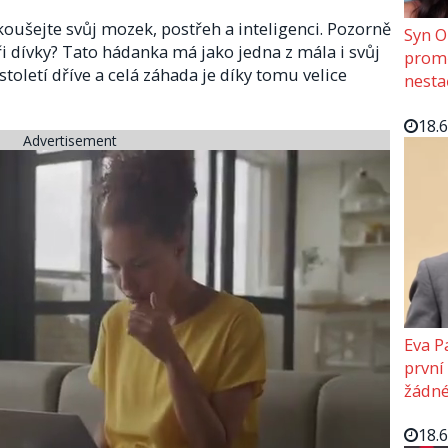
koušejte svůj mozek, postřeh a inteligenci. Pozorně
Syn O
ři dívky? Tato hádanka má jako jedna z mála i svůj
promě
toletí dříve a celá záhada je díky tomu velice
nesta
18.
Advertisement
Eva P
první
žádné
18.