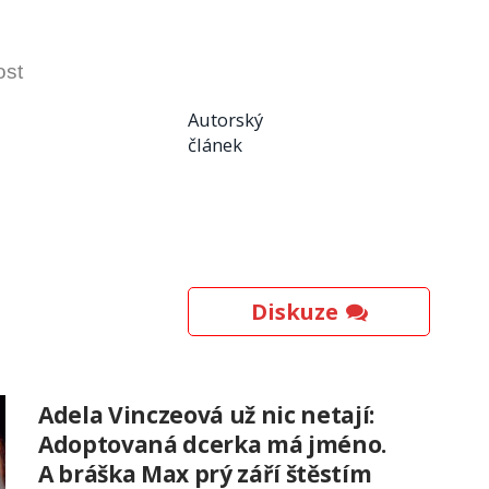
ost
Autorský
článek
Diskuze
Adela Vinczeová už nic netají:
Adoptovaná dcerka má jméno.
A bráška Max prý září štěstím