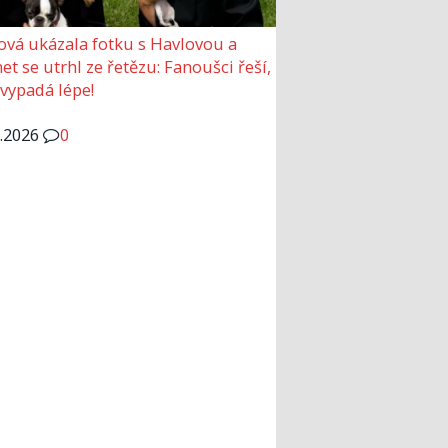
ová ukázala fotku s Havlovou a
et se utrhl ze řetězu: Fanoušci řeší,
 vypadá lépe!
6.2026
0