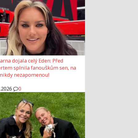
arna dojala celý Eden: Před
rtem splnila fanouškům sen, na
 nikdy nezapomenou!
6.2026
0