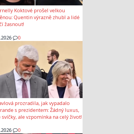
rnelly Koktové prošel velkou
nou: Quentin výrazně zhubl a lidé
čí žasnout!
6.2026
0
avlová prozradila, jak vypadalo
 rande s prezidentem: Žádný luxus,
 svíčky, ale vzpomínka na celý život!
6.2026
0