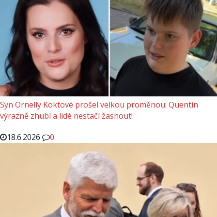
Syn Ornelly Koktové prošel velkou proměnou: Quentin
výrazně zhubl a lidé nestačí žasnout!
18.6.2026
0