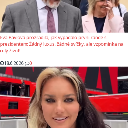
Eva Pavlová prozradila, jak vypadalo první rande s
prezidentem: Žádný luxus, žádné svíčky, ale vzpomínka na
celý život!
18.6.2026
0