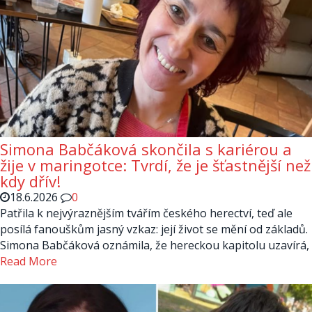
Simona Babčáková skončila s kariérou a
žije v maringotce: Tvrdí, že je šťastnější než
kdy dřív!
18.6.2026
0
Patřila k nejvýraznějším tvářím českého herectví, teď ale
posílá fanouškům jasný vzkaz: její život se mění od základů.
Simona Babčáková oznámila, že hereckou kapitolu uzavírá,
Read More