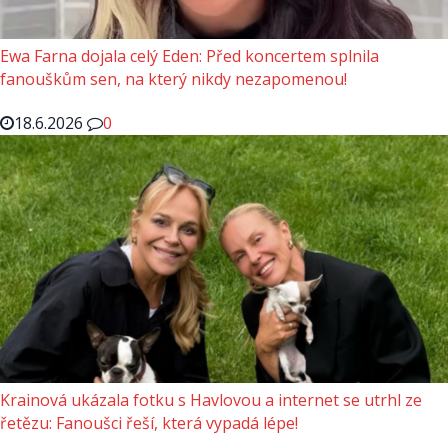
Ewa Farna dojala celý Eden: Před koncertem splnila
fanouškům sen, na který nikdy nezapomenou!
18.6.2026
0
Krainová ukázala fotku s Havlovou a internet se utrhl ze
řetězu: Fanoušci řeší, která vypadá lépe!