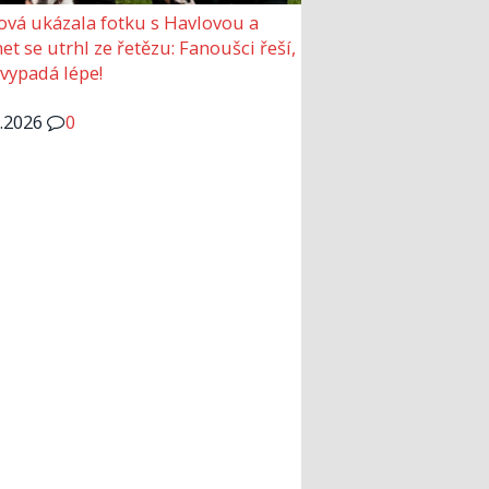
ová ukázala fotku s Havlovou a
et se utrhl ze řetězu: Fanoušci řeší,
 vypadá lépe!
6.2026
0