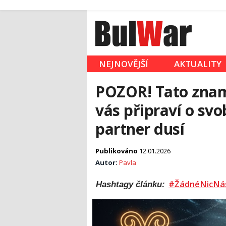
NEJNOVĚJŠÍ
AKTUALITY
POZOR! Tato zname
vás připraví o svob
partner dusí
Publikováno
12.01.2026
Autor:
Pavla
#ŽádnéNicNá
Hashtagy článku: