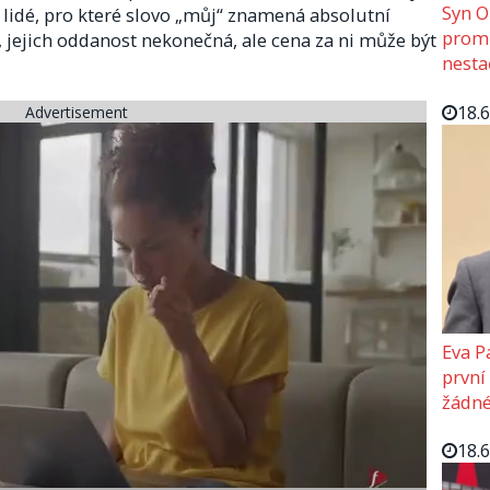
Syn O
jí lidé, pro které slovo „můj“ znamená absolutní
promě
ící, jejich oddanost nekonečná, ale cena za ni může být
nesta
18.
Advertisement
Eva P
první
žádné
18.