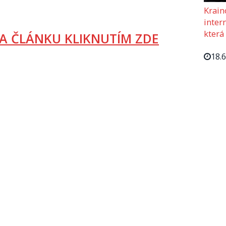
Krain
intern
která
A ČLÁNKU KLIKNUTÍM ZDE
18.