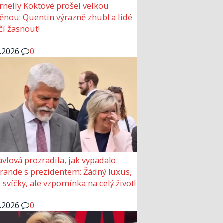
rnelly Koktové prošel velkou
nou: Quentin výrazně zhubl a lidé
čí žasnout!
6.2026
0
avlová prozradila, jak vypadalo
 rande s prezidentem: Žádný luxus,
 svíčky, ale vzpomínka na celý život!
6.2026
0