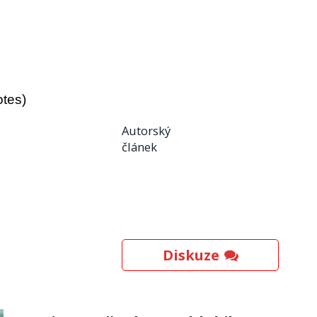
otes)
Autorský
článek
Diskuze