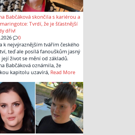
a Babčáková skončila s kariérou a
 maringotce: Tvrdí, že je šťastnější
y dřív!
6.2026
0
la k nejvýraznějším tvářím českého
tví, teď ale posílá fanouškům jasný
 její život se mění od základů.
a Babčáková oznámila, že
kou kapitolu uzavírá,
Read More