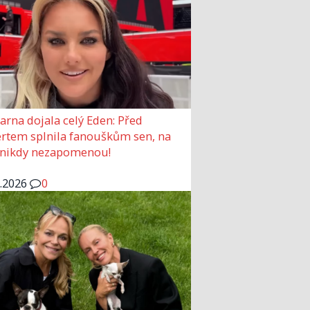
arna dojala celý Eden: Před
rtem splnila fanouškům sen, na
 nikdy nezapomenou!
6.2026
0