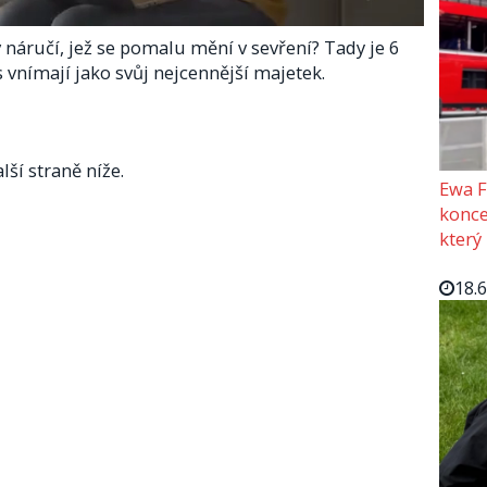
 v náručí, jež se pomalu mění v sevření? Tady je 6
s vnímají jako svůj nejcennější majetek.
lší straně níže.
Ewa F
konce
který
18.