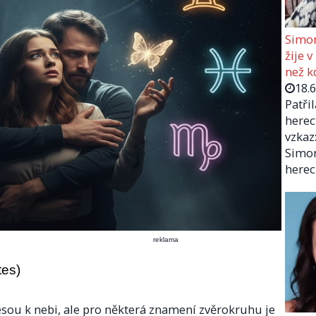
Simon
žije v
než kd
18.
Patři
herec
vzkaz:
Simon
herec
reklama
tes)
nesou k nebi, ale pro některá znamení zvěrokruhu je