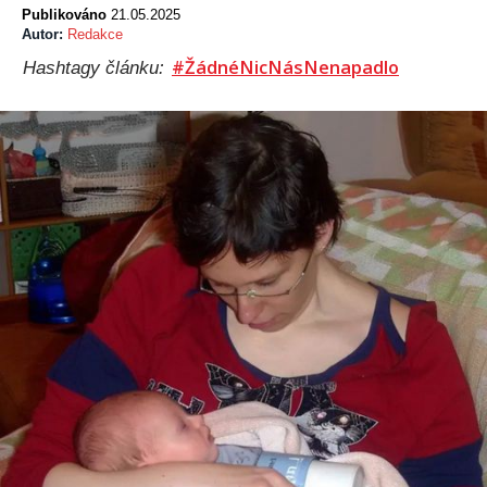
Publikováno
21.05.2025
Autor:
Redakce
#ŽádnéNicNásNenapadlo
Hashtagy článku: