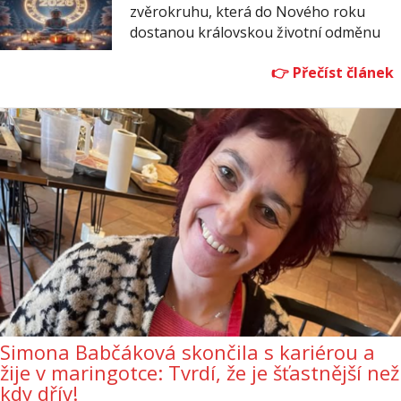
zvěrokruhu, která do Nového roku
dostanou královskou životní odměnu
Simona Babčáková skončila s kariérou a
žije v maringotce: Tvrdí, že je šťastnější než
kdy dřív!