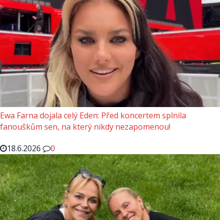
Ewa Farna dojala celý Eden: Před koncertem splnila
fanouškům sen, na který nikdy nezapomenou!
18.6.2026
0