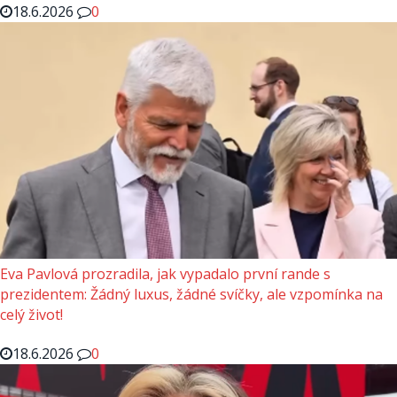
18.6.2026
0
Eva Pavlová prozradila, jak vypadalo první rande s
prezidentem: Žádný luxus, žádné svíčky, ale vzpomínka na
celý život!
18.6.2026
0