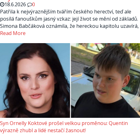
18.6.2026
0
Patřila k nejvýraznějším tvářím českého herectví, teď ale
posílá fanouškům jasný vzkaz: její život se mění od základů.
Simona Babčáková oznámila, že hereckou kapitolu uzavírá,
Read More
Syn Ornelly Koktové prošel velkou proměnou: Quentin
výrazně zhubl a lidé nestačí žasnout!