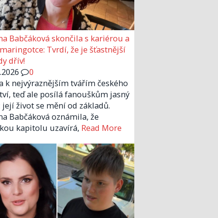
a Babčáková skončila s kariérou a
 maringotce: Tvrdí, že je šťastnější
y dřív!
6.2026
0
la k nejvýraznějším tvářím českého
tví, teď ale posílá fanouškům jasný
 její život se mění od základů.
a Babčáková oznámila, že
kou kapitolu uzavírá,
Read More