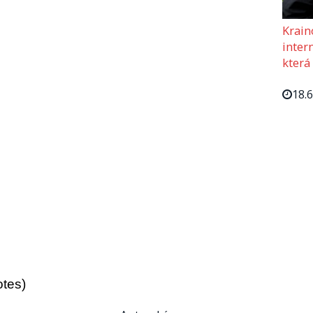
Krain
intern
která
18.
otes)