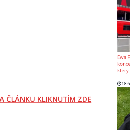
Ewa F
konce
který
18.
A ČLÁNKU KLIKNUTÍM ZDE