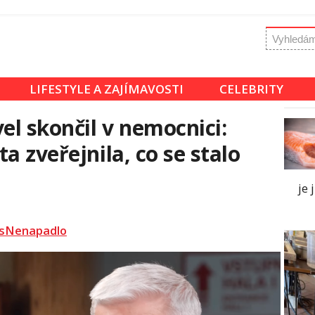
LIFESTYLE A ZAJÍMAVOSTI
CELEBRITY
el skončil v nemocnici:
a zveřejnila, co se stalo
je 
sNenapadlo