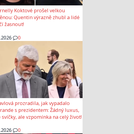
rnelly Koktové prošel velkou
nou: Quentin výrazně zhubl a lidé
čí žasnout!
6.2026
0
avlová prozradila, jak vypadalo
 rande s prezidentem: Žádný luxus,
 svíčky, ale vzpomínka na celý život!
6.2026
0