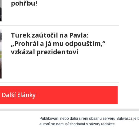
pohřbu!
Turek zaútočil na Pavla:
„Prohrál a já mu odpouštím,“
vzkázal prezidentovi
Další články
Publikování nebo další šíření obsahu serveru Bulwar.cz j
autorů se nemusí shodovat s názory redakce.