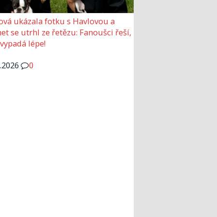
ová ukázala fotku s Havlovou a
et se utrhl ze řetězu: Fanoušci řeší,
 vypadá lépe!
6.2026
0