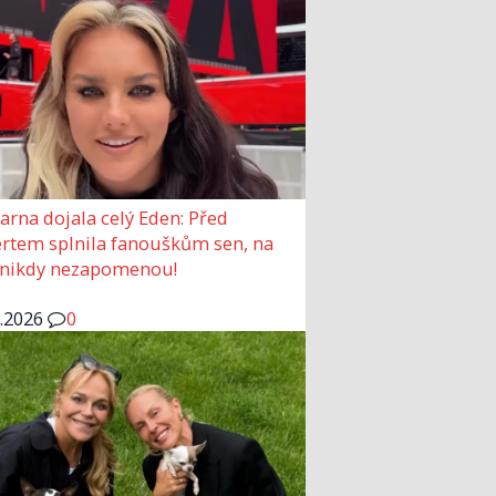
arna dojala celý Eden: Před
rtem splnila fanouškům sen, na
 nikdy nezapomenou!
6.2026
0