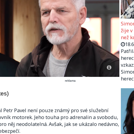
Simon
žije v
než kd
18.
Patři
herec
vzkaz:
Simon
herec
reklama
tes)
l Petr Pavel není pouze známý pro své služební
lovník motorek. Jeho touha pro adrenalin a svobodu,
ro něj neodolatelná. Avšak, jak se ukázalo nedávno,
ebezpečí.