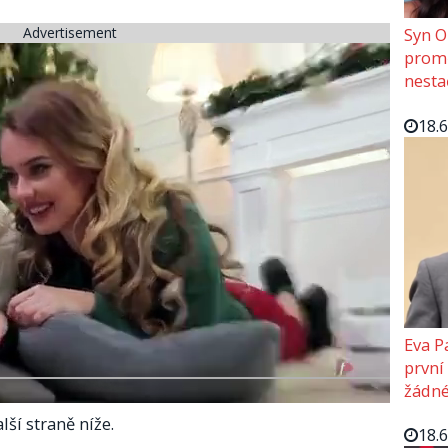
Advertisement
Syn O
promě
nesta
18.
Eva P
první
žádné
lší straně níže.
18.