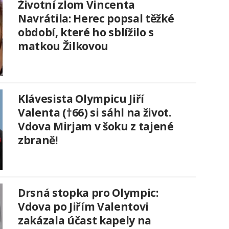
Životní zlom Vincenta
Navrátila: Herec popsal těžké
období, které ho sblížilo s
matkou Žilkovou
Klávesista Olympicu Jiří
Valenta (†66) si sáhl na život.
Vdova Mirjam v šoku z tajené
zbraně!
Drsná stopka pro Olympic:
Vdova po Jiřím Valentovi
zakázala účast kapely na