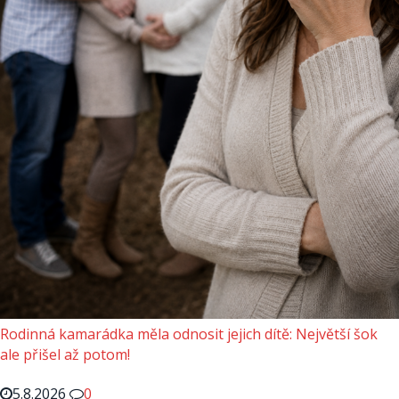
Rodinná kamarádka měla odnosit jejich dítě: Největší šok
ale přišel až potom!
5.8.2026
0