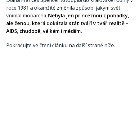
Diana Frances Spencer vstoupila do královské rodiny v
roce 1981 a okamžitě změnila způsob, jakým svět
vnímal monarchii.
Nebyla jen princeznou z pohádky,
ale ženou, která dokázala stát tváří v tvář realitě –
AIDS, chudobě, válkám i médiím.
Pokračujte ve čtení článku na další straně níže.