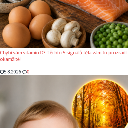
Chybí vám vitamin D? Těchto 5 signálů těla vám to prozradí
okamžitě!
5.8.2026
0