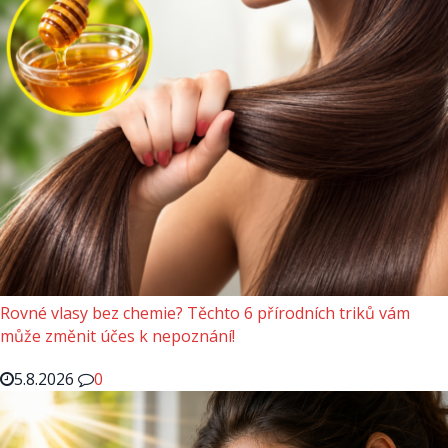
Rovné vlasy bez chemie? Těchto 6 přírodních triků vám
může změnit účes k nepoznání!
5.8.2026
0