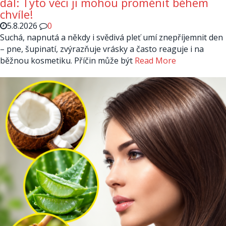
dál: Tyto věci ji mohou proměnit během
chvíle!
5.8.2026
0
Suchá, napnutá a někdy i svědivá pleť umí znepříjemnit den
– pne, šupinatí, zvýrazňuje vrásky a často reaguje i na
běžnou kosmetiku. Příčin může být
Read More