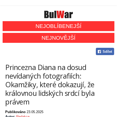
NEJOBLÍBENEJŠÍ
NEJNOVĚJŠÍ
Sdílet
Princezna Diana na dosud
nevídaných fotografiích:
Okamžiky, které dokazují, že
královnou lidských srdcí byla
právem
Publikováno
23.05.2025
Autor:
Redakce