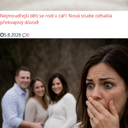
Nejmoudřejší děti se rodí v září: Nová studie odhalila
překvapivý důvod!
5.8.2026
0