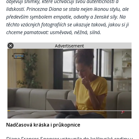
objevují snímky, které uchvacují svou autentičností a
lidskostí. Princezna Diana se stala nejen ikonou stylu, ale
především symbolem empatie, odvahy a ženské síly. Na
těchto vzácných fotografiích se ukazuje taková, jakou si ji
chceme pamatovat: usměvavá, něžná, silná.
Advertisement
Nadčasová kráska i průkopnice