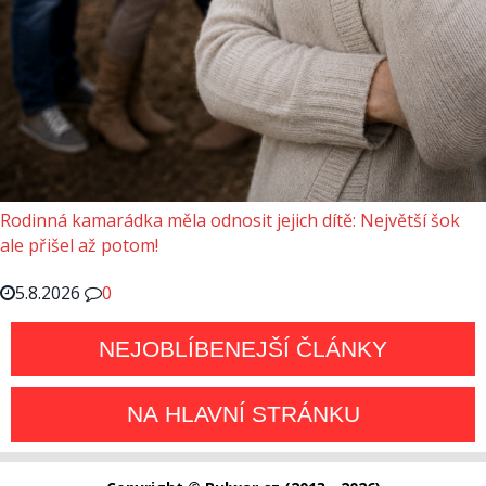
Rodinná kamarádka měla odnosit jejich dítě: Největší šok
ale přišel až potom!
5.8.2026
0
NEJOBLÍBENEJŠÍ ČLÁNKY
NA HLAVNÍ STRÁNKU