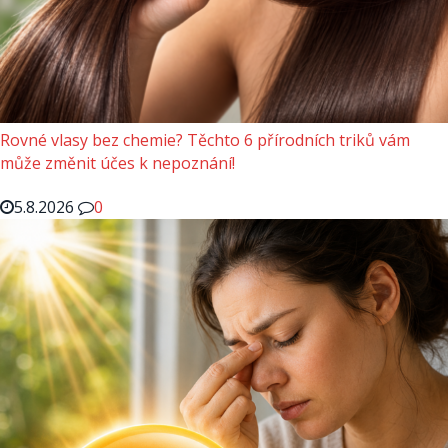
Rovné vlasy bez chemie? Těchto 6 přírodních triků vám
může změnit účes k nepoznání!
5.8.2026
0