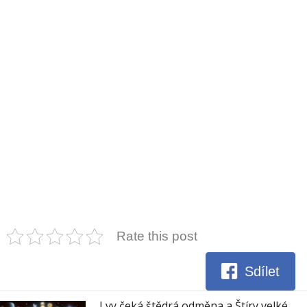
Rate this post
Sdílet
Lvy čeká štědrá odměna a Štíry velké