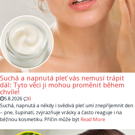
Suchá a napnutá pleť vás nemusí trápit
dál: Tyto věci ji mohou proměnit během
chvíle!
5.8.2026
0
Suchá, napnutá a někdy i svědivá pleť umí znepříjemnit den
– pne, šupinatí, zvýrazňuje vrásky a často reaguje i na
běžnou kosmetiku. Příčin může být
Read More