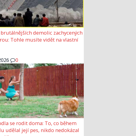
jbrutálnějších demolic zachycených
ou: Tohle musíte vidět na vlastní
2026
0
dla se rodit doma: To, co během
u udělal její pes, nikdo nedokázal