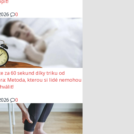
pit!
2026
0
e za 60 sekund díky triku od
ra: Metoda, kterou si lidé nemohou
hválit!
2026
0