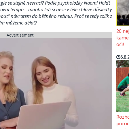
ergie se stejně nevrací? Podle psycholožky Naomi Holdt
vní tempo – mnoho lidí si nese v těle i hlavě důsledky
pnout“ návratem do běžného režimu. Proč se tedy tolik z
tím můžeme dělat?
20 ne
Advertisement
kamer
oči!
6.8.
Rozho
porod