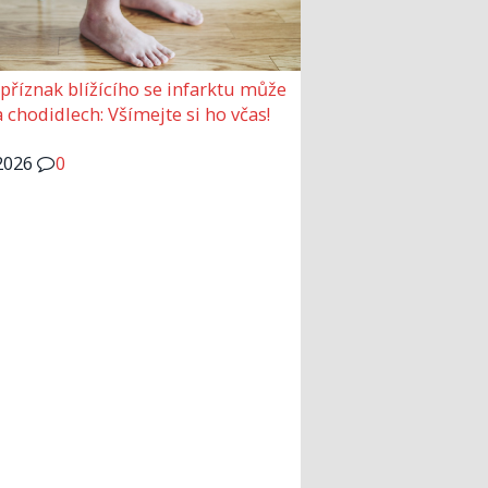
 příznak blížícího se infarktu může
a chodidlech: Všímejte si ho včas!
2026
0