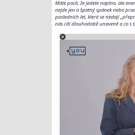
Máte pocit, že jedete naplno, ale en
nejde jen o špatný spánek nebo praco
posledních let, které se nedají „pře
nás cítí dlouhodobě unaveně a co s 