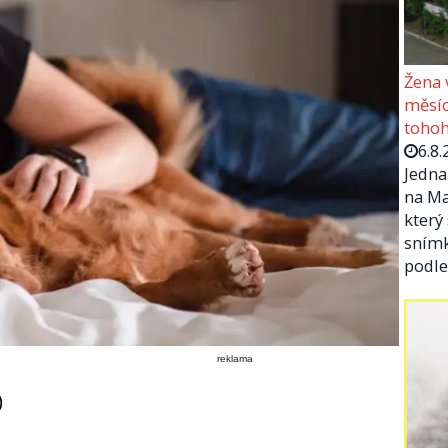
Žena 
měsíc
tohoh
6.8.
Jedna
na Ma
který
snímk
podle
reklama
)