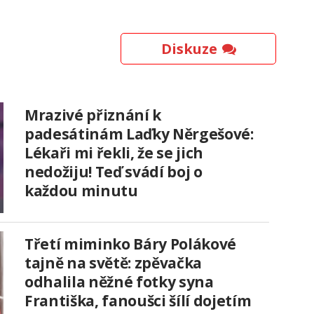
Diskuze
Mrazivé přiznání k
padesátinám Laďky Něrgešové:
Lékaři mi řekli, že se jich
nedožiju! Teď svádí boj o
každou minutu
Třetí miminko Báry Polákové
tajně na světě: zpěvačka
odhalila něžné fotky syna
Františka, fanoušci šílí dojetím