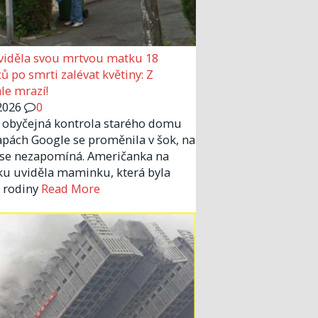
viděla svou mrtvou matku 18
ů po smrti zalévat květiny: Z
le mrazí!
2026
0
 obyčejná kontrola starého domu
pách Google se proměnila v šok, na
 se nezapomíná. Američanka na
u uviděla maminku, která byla
 rodiny
Read More