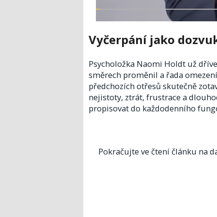
Vyčerpání jako dozvu
Psycholožka Naomi Holdt už dříve 
směrech proměnil a řada omezení 
předchozích otřesů skutečně zotav
nejistoty, ztrát, frustrace a dlou
propisovat do každodenního fungo
Pokračujte ve čtení článku na da