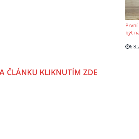
První
být n
6.8.
A ČLÁNKU KLIKNUTÍM ZDE