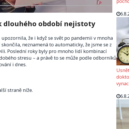
pocho
6.8.
k dlouhého období nejistoty
upozornila, že i když se svět po pandemii v mnoha
skončila, neznamená to automaticky, že jsme se z
ili. Poslední roky byly pro mnoho lidí kombinací
hodobého stresu – a právě to se může podle odborníků
vání i dnes.
Usnět
dokto
vynac
lší straně níže.
6.8.