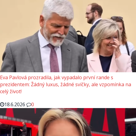
Eva Pavlová prozradila, jak vypadalo první rande s
prezidentem: Žádný luxus, žádné svíčky, ale vzpomínka na
celý život!
18.6.2026
0