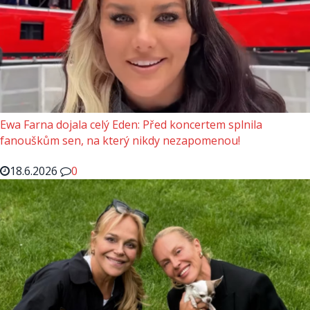
Ewa Farna dojala celý Eden: Před koncertem splnila
fanouškům sen, na který nikdy nezapomenou!
18.6.2026
0