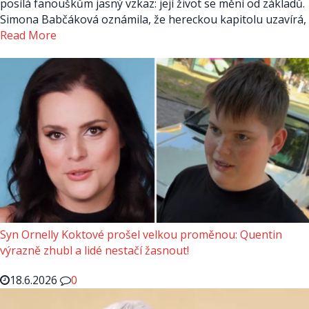
posílá fanouškům jasný vzkaz: její život se mění od základů.
Simona Babčáková oznámila, že hereckou kapitolu uzavírá,
Read More
Syn Ornelly Koktové prošel velkou proměnou: Quentin
výrazně zhubl a lidé nestačí žasnout!
18.6.2026
0