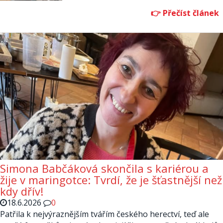
Simona Babčáková skončila s kariérou a
žije v maringotce: Tvrdí, že je šťastnější než
kdy dřív!
18.6.2026
0
Patřila k nejvýraznějším tvářím českého herectví, teď ale