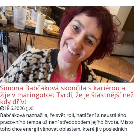
Simona Babčáková skončila s kariérou a
žije v maringotce: Tvrdí, že je šťastnější než
kdy dřív!
18.6.2026
0
Babčáková naznačila, že svět rolí, natáčení a neustálého
pracovního tempa už není středobodem jejího života. Místo
toho chce energii věnovat oblastem, které ji v posledních