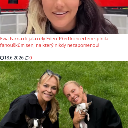
Ewa Farna dojala celý Eden: Před koncertem splnila
fanouškům sen, na který nikdy nezapomenou!
18.6.2026
0