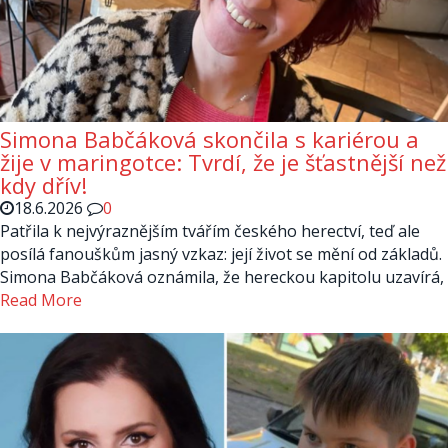
Simona Babčáková skončila s kariérou a
žije v maringotce: Tvrdí, že je šťastnější než
kdy dřív!
18.6.2026
0
Patřila k nejvýraznějším tvářím českého herectví, teď ale
posílá fanouškům jasný vzkaz: její život se mění od základů.
Simona Babčáková oznámila, že hereckou kapitolu uzavírá,
Read More