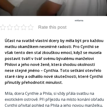
reklama
Rate this post
Účast na svatbě vlastní dcery by měla být pro každou
matku okamžikem nesmírné radosti. Pro Cynthii se
však tento den stal zkouškou emocí, když se musela
postavit tváří v tvář svému bývalému manželovi
Philovi a jeho nové ženě, která shodou okolností
nese stejné jméno – Cynthia. Toto setkání otevřelo
staré rány a odhalilo nové skutečnosti, které Cynthii
přinutily přehodnotit minulost.
Mila, dcera Cynthie a Phila, si vždy přála svatbu na
exotickém ostrově. Při příjezdu na místo konání obřadu
Cynthii přivítal pohled na Phila a jeho novou manželku,