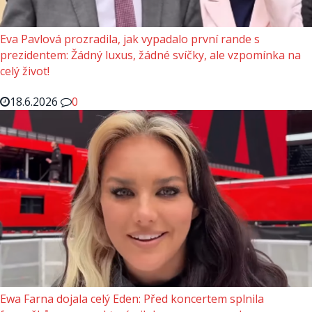
Eva Pavlová prozradila, jak vypadalo první rande s
prezidentem: Žádný luxus, žádné svíčky, ale vzpomínka na
celý život!
18.6.2026
0
Ewa Farna dojala celý Eden: Před koncertem splnila