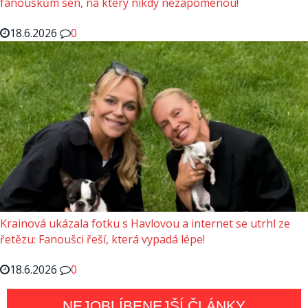
fanouškům sen, na který nikdy nezapomenou!
18.6.2026
0
Krainová ukázala fotku s Havlovou a internet se utrhl ze
řetězu: Fanoušci řeší, která vypadá lépe!
18.6.2026
0
NEJOBLÍBENEJŠÍ ČLÁNKY