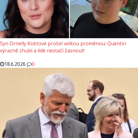
Syn Ornelly Koktové prošel velkou proměnou: Quentin
výrazně zhubl a lidé nestačí žasnout!
18.6.2026
0