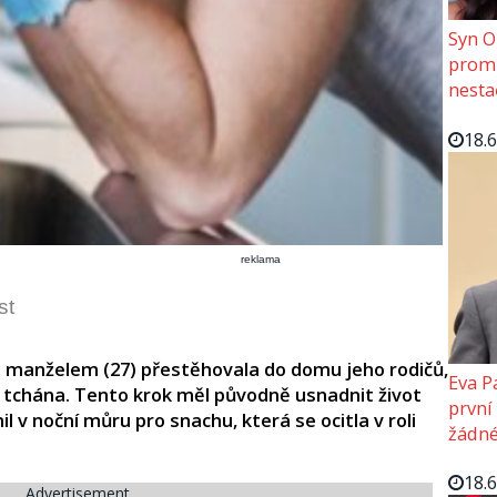
Syn O
promě
nesta
18.
reklama
st
m manželem (27) přestěhovala do domu jeho rodičů,
Eva P
tchána. Tento krok měl původně usnadnit život
první
l v noční můru pro snachu, která se ocitla v roli
žádné
18.
Advertisement