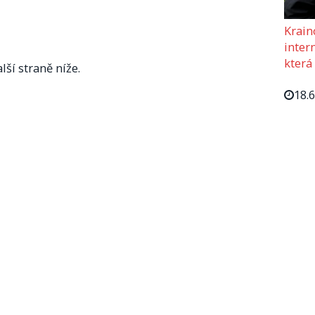
Krain
intern
která
lší straně níže.
18.