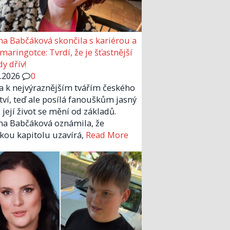
a Babčáková skončila s kariérou a
 maringotce: Tvrdí, že je šťastnější
y dřív!
6.2026
0
la k nejvýraznějším tvářím českého
tví, teď ale posílá fanouškům jasný
 její život se mění od základů.
a Babčáková oznámila, že
kou kapitolu uzavírá,
Read More