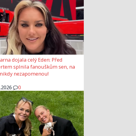
arna dojala celý Eden: Před
rtem splnila fanouškům sen, na
 nikdy nezapomenou!
6.2026
0