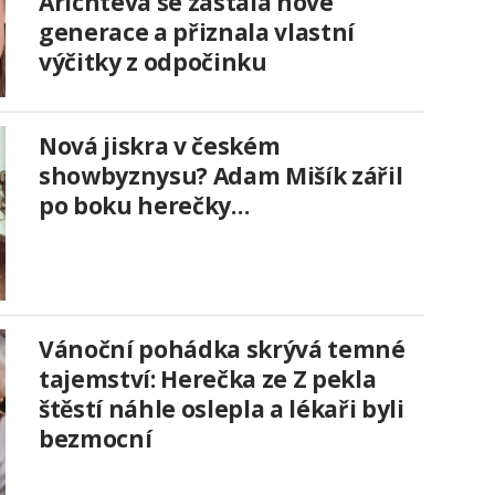
Arichteva se zastala nové
generace a přiznala vlastní
výčitky z odpočinku
Nová jiskra v českém
showbyznysu? Adam Mišík zářil
po boku herečky…
Vánoční pohádka skrývá temné
tajemství: Herečka ze Z pekla
štěstí náhle oslepla a lékaři byli
bezmocní