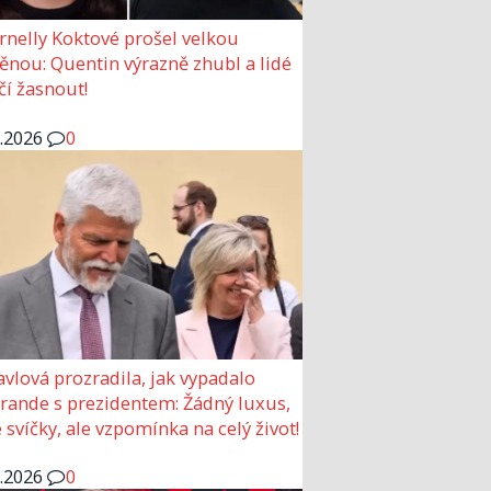
rnelly Koktové prošel velkou
nou: Quentin výrazně zhubl a lidé
čí žasnout!
6.2026
0
avlová prozradila, jak vypadalo
 rande s prezidentem: Žádný luxus,
 svíčky, ale vzpomínka na celý život!
6.2026
0