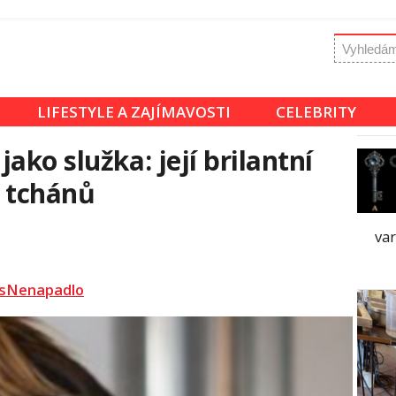
LIFESTYLE A ZAJÍMAVOSTI
CELEBRITY
ako služka: její brilantní
í tchánů
var
sNenapadlo