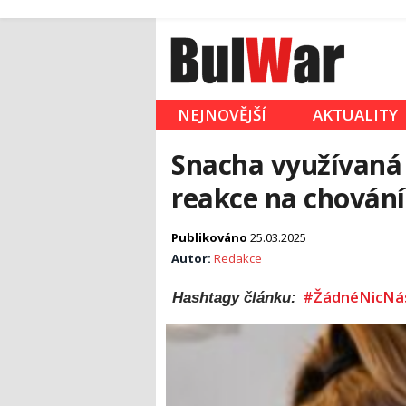
NEJNOVĚJŠÍ
AKTUALITY
Snacha využívaná j
reakce na chován
Publikováno
25.03.2025
Autor:
Redakce
#ŽádnéNicNá
Hashtagy článku: