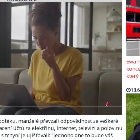
Ewa F
konce
který
18.
otéku, manželé převzali odpovědnost za veškeré
cení účtů za elektřinu, internet, televizi a polovinu
 tchyní je ujišťovali: "Jednoho dne to bude váš