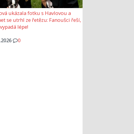
ová ukázala fotku s Havlovou a
et se utrhl ze řetězu: Fanoušci řeší,
 vypadá lépe!
6.2026
0