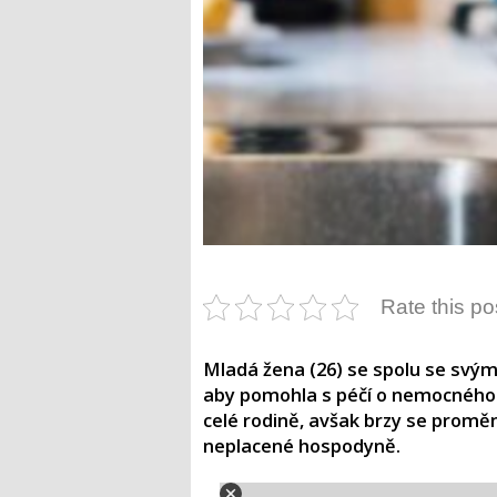
Rate this po
Mladá žena (26) se spolu se svý
aby pomohla s péčí o nemocného 
celé rodině, avšak brzy se proměni
neplacené hospodyně.​