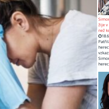
Simon
žije v
než kd
18.
Patři
herec
vzkaz:
Simon
herec